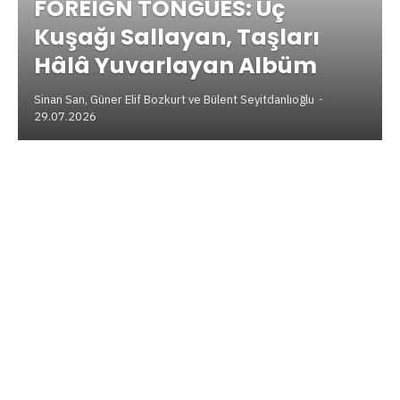
FOREIGN TONGUES: Üç
Kuşağı Sallayan, Taşları
Hâlâ Yuvarlayan Albüm
Sinan San
,
Güner Elif Bozkurt
ve
Bülent Seyitdanlıoğlu
29.07.2026