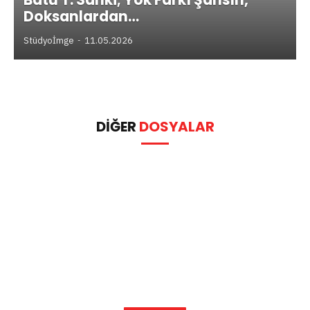
Doksanlardan…
Stüdyoİmge
11.05.2026
DIĞER
DOSYALAR