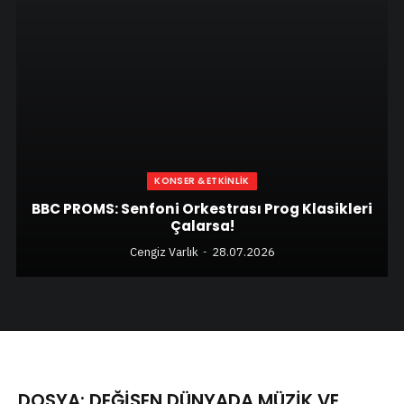
KONSER & ETKINLIK
BBC PROMS: Senfoni Orkestrası Prog Klasikleri
Çalarsa!
Cengiz Varlık
28.07.2026
DOSYA: DEĞIŞEN DÜNYADA MÜZIK VE