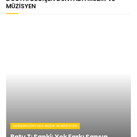
MÜZISYEN
DEĞIŞEN DÜNYADA MÜZIK VE MÜZISYEN
Batu T: Sanki; Yok Farkı Şansın,