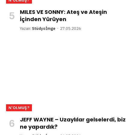
N'OLMUŞ?
MILES VE SONNY: Ateş ve Ateşin
İçinden Yürüyen
Yazan:
Stüdyoİmge
27.05.2026
N'OLMUŞ?
JEFF WAYNE – Uzaylılar gelselerdi, biz
ne yapardık?