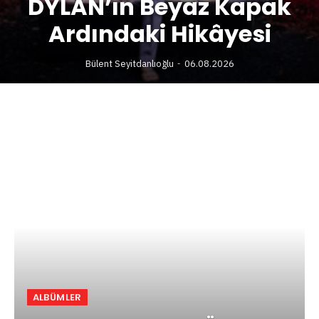
DYLAN’ın Beyaz Kapak
Ardındaki Hikâyesi
Bülent Seyitdanlıoğlu
06.08.2026
ALBÜMLER