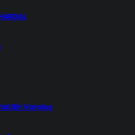
P HARDAL
ı
tal Bir Varoluş