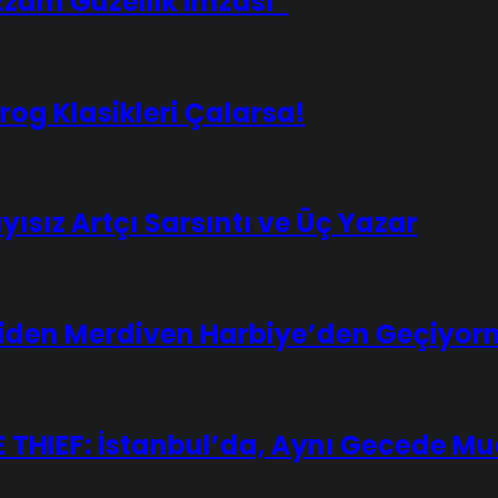
zzam Güzellik İmzası”
og Klasikleri Çalarsa!
yısız Artçı Sarsıntı ve Üç Yazar
iden Merdiven Harbiye’den Geçiyor
THIEF: İstanbul’da, Aynı Gecede Muc