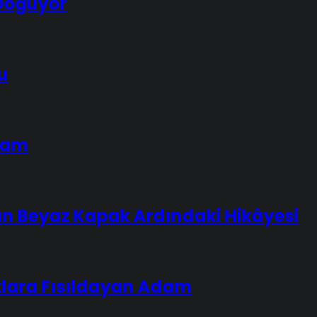
Doğuyor
u
dam
ın Beyaz Kapak Ardındaki Hikâyesi
lara Fısıldayan Adam