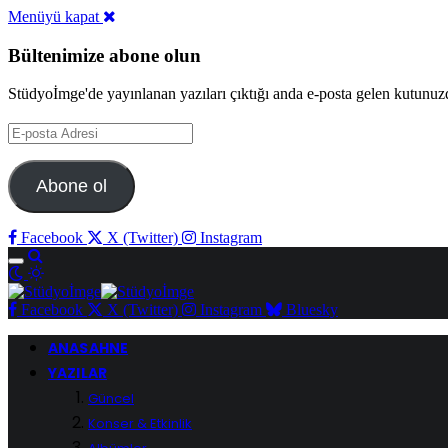
Menüyü kapat
Bültenimize abone olun
Stüdyoİmge'de yayınlanan yazıları çıktığı anda e-posta gelen kutunuz
E-
posta
Adresi
Abone ol
Facebook
X (Twitter)
Instagram
Facebook
X (Twitter)
Instagram
Bluesky
ANASAHNE
YAZILAR
Güncel
Konser & Etkinlik