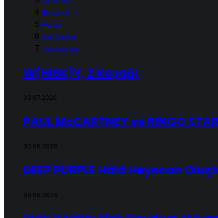
Albümler
Biyografi
Portre
Eski Sayılar
Tümünü gör
W(HISK)Y, Z Kuşağı
03.07.2026
PAUL McCARTNEY ve RINGO STARR
30.06.2026
DEEP PURPLE Hâlâ Heyecan Oluşt
09.06.2026