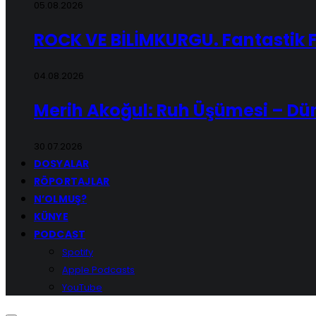
05.08.2026
ROCK VE BİLİMKURGU. Fantastik 
04.08.2026
Merih Akoğul: Ruh Üşümesi – Dü
30.07.2026
DOSYALAR
RÖPORTAJLAR
N’OLMUŞ?
KÜNYE
PODCAST
Spotify
Apple Podcasts
YouTube