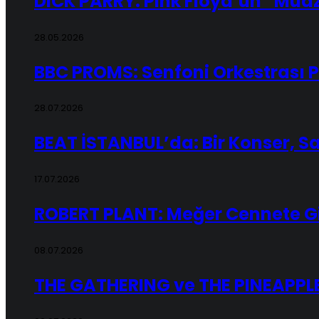
DICK PARRY: Pink Floyd’un “Mua
28.05.2026
BBC PROMS: Senfoni Orkestrası Pr
28.07.2026
BEAT İSTANBUL’da: Bir Konser, Sa
17.07.2026
ROBERT PLANT: Meğer Cennete G
08.07.2026
THE GATHERING ve THE PINEAPPLE 