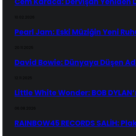
Cem Karaca: Dervişan Yeniden 
10.02.2026
Pearl Jam: Eski Müziğin Yeni Ruh
20.11.2025
David Bowie: Dünyaya Düşen A
12.11.2025
Little White Wonder: BOB DYLAN’
06.08.2026
RAINBOW45 RECORDS SALİH: Plak