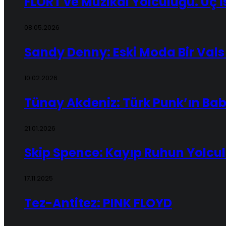
FLÖRT ve Müzikal Yolculuğu. Üç 
08.05.2026
Sandy Denny: Eski Moda Bir Vals
10.02.2026
Tünay Akdeniz: Türk Punk’ın Ba
21.01.2026
Skip Spence: Kayıp Ruhun Yolcu
17.11.2025
Tez-Antitez: PINK FLOYD