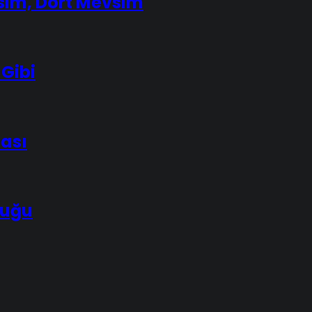
İsim, Dört Mevsim
 Gibi
bası
luğu