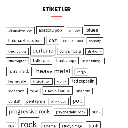
ETIKETLER
blues
anadolu pop
alternative rock
art rock
caz
bulutsuzluk özlemi
cem karaca
country
derleme
dünya müziği
deep purple
elektronik
folk rock
frank zappa
eric clapton
hakan türkoğlu
heavy metal
hard rock
kargo
led zeppelin
kesmeşeker
kronik
king crimson
müzik basını
leyan senay
mekan
nick drake
pop
pentagram
objektif
pink floyd
progressive rock
punk
psychedelic rock
rock
tarih
rap
sinema
stüdyoimge