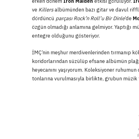
erken dönem
Iron Maiden
etkisi görülüyor.
Ir
ve
Killers
albümünden bazı gitar ve davul riffl
dördüncü
parçası Rock’n Roll’u Bir Dinle
’de
Mo
özgün olmadığı anlamına gelmiyor. Yaptığı mü
entegre olduğunu gösteriyor.
İMÇ’nin meşhur merdivenlerinden tırmanıp kökl
koridorlarından süzülüp efsane albümün plağa
heyecanını yaşıyorum. Koleksiyoner ruhumun d
tonlarına vurulmasıyla birlikte, grubun müzik t
f