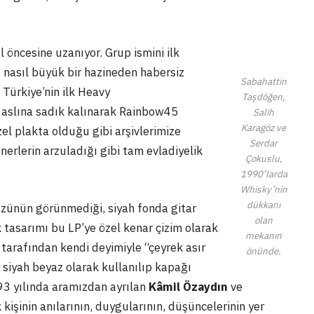
l öncesine uzanıyor. Grup ismini ilk
nasıl büyük bir hazineden habersiz
Sabahattin
Türkiye’nin ilk Heavy
Taşdöğen,
z aslına sadık kalınarak Rainbow45
Salih
Karagöz ve
el plakta olduğu gibi arşivlerimize
Serdar
onerlerin arzuladığı gibi tam evladiyelik
Çokuslu,
1990’larda
Whisky’nin
dükkanı
üzünün görünmediği, siyah fonda gitar
olan
k tasarımı bu LP’ye özel kenar çizim olarak
mekanın
tarafından kendi deyimiyle “çeyrek asır
önünde.
r siyah beyaz olarak kullanılıp kapağı
993 yılında aramızdan ayrılan
Kâmil Özaydın
ve
 kişinin anılarının, duygularının, düşüncelerinin yer