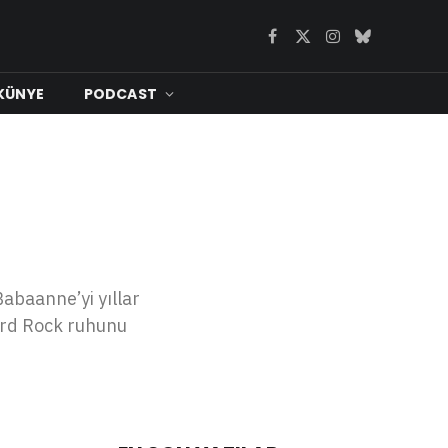
Facebook
X
Instagram
Bluesky
(Twitter)
KÜNYE
PODCAST
abaanne’yi yıllar
ard Rock ruhunu