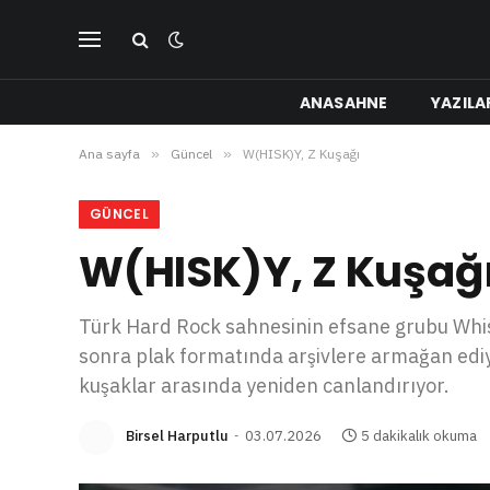
ANASAHNE
YAZILA
Ana sayfa
»
Güncel
»
W(HISK)Y, Z Kuşağı
GÜNCEL
W(HISK)Y, Z Kuşağ
Türk Hard Rock sahnesinin efsane grubu Whisky
sonra plak formatında arşivlere armağan ediy
kuşaklar arasında yeniden canlandırıyor.
Birsel Harputlu
03.07.2026
5 dakikalık okuma