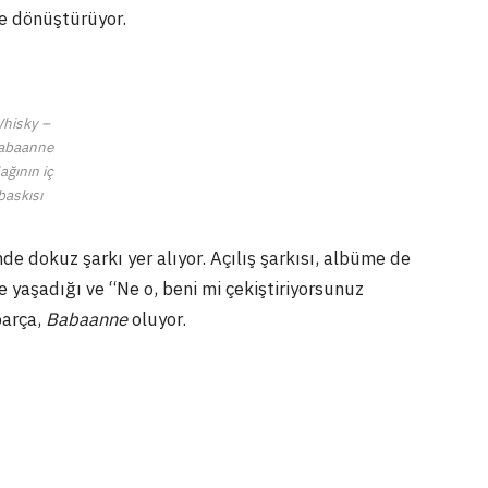
ne dönüştürüyor.
hisky –
abaanne
ağının iç
baskısı
e dokuz şarkı yer alıyor. Açılış şarkısı, albüme de
e yaşadığı ve “Ne o, beni mi çekiştiriyorsunuz
parça,
Babaanne
oluyor.