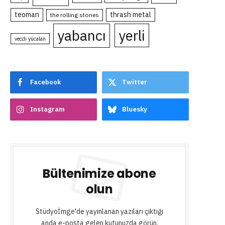
teoman
thrash metal
the rolling stones
yabancı
yerli
vecdi yücalan
Facebook
Twitter
Instagram
Bluesky
Bültenimize abone
olun
Stüdyoİmge'de yayınlanan yazıları çıktığı
anda e-posta gelen kutunuzda görün.