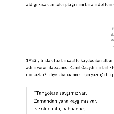
aldığı kısa cümleler plağı mini bir anı defteri
W
B
pl
1983 yılında otuz bir saatte kaydedilen albümd
adını veren Babaanne. Kâmil Özaydın’ın birlikt
domuzlar?” diyen babaannesi için yazdığı bu 
“Tangolara saygımız var.
Zamandan yana kaygımız var.
Ne olur anla, babaanne,