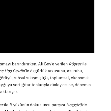
tışmayı barındırırken, Ali Bey’e verilen
Rüşvet
ile
ne Hoş Geldin
’le özgürlük arzusunu, asi ruhu,
şgörüyü, ruhsal sıkışmışlığı, toplumsal, ekonomik
uyguyu sert gitar tonlarıyla dinleyicisine, dönemin
 aktarıyor.
ar
ile B yüzünün dokuzuncu parçası
Hoşgörü
’de