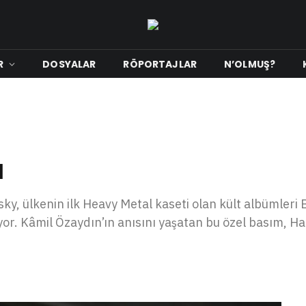
R
DOSYALAR
RÖPORTAJLAR
N’OLMUŞ?
ı
, ülkenin ilk Heavy Metal kaseti olan kült albümleri B
or. Kâmil Özaydın’ın anısını yaşatan bu özel basım, H