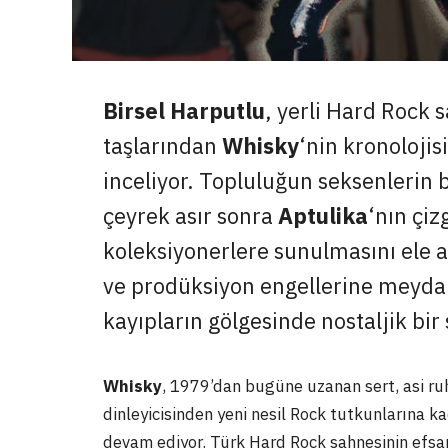
Birsel Harputlu
, yerli Hard Rock
taşlarından
Whisky
‘nin kronolojis
inceliyor. Topluluğun seksenlerin b
çeyrek asır sonra
Aptulika
‘nın çiz
koleksiyonerlere sunulmasını ele al
ve prodüksiyon engellerine meydan
kayıpların gölgesinde nostaljik bir
Whisky
, 1979’dan bugüne uzanan sert, asi ru
dinleyicisinden yeni nesil Rock tutkunlarına k
devam ediyor. Türk Hard Rock sahnesinin efsan