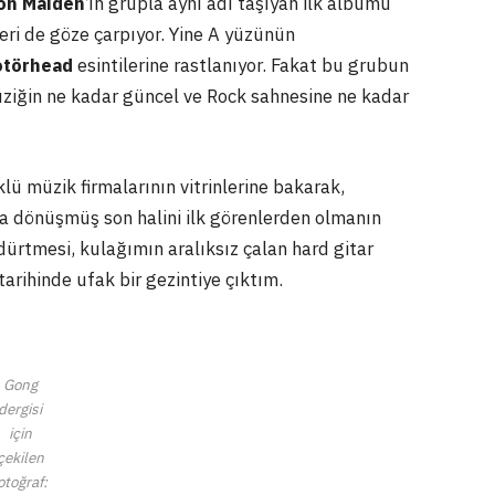
on Maiden
’ın grupla aynı adı taşıyan ilk albümü
eri de göze çarpıyor. Yine A yüzünün
törhead
esintilerine rastlanıyor. Fakat bu grubun
ziğin ne kadar güncel ve Rock sahnesine ne kadar
ü müzik firmalarının vitrinlerine bakarak,
 dönüşmüş son halini ilk görenlerden olmanın
ürtmesi, kulağımın aralıksız çalan hard gitar
arihinde ufak bir gezintiye çıktım.
Gong
dergisi
için
çekilen
otoğraf: