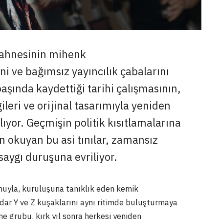
 sahnesinin mihenk
ini ve bağımsız yayıncılık çabalarını
aşında kaydettiği tarihi çalışmasının,
gileri ve orijinal tasarımıyla yeniden
ıyor. Geçmişin politik kısıtlamalarına
 okuyan bu asi tınılar, zamansız
 saygı duruşuna evriliyor.
huyla, kuruluşuna tanıklık eden kemik
adar Y ve Z kuşaklarını aynı ritimde buluşturmaya
e grubu, kırk yıl sonra herkesi yeniden