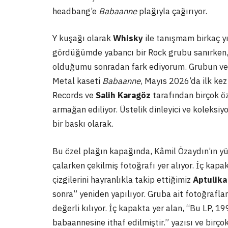
headbang’e
Babaanne
plağıyla çağırıyor.
Y kuşağı olarak
Whisky
ile tanışmam birkaç yı
gördüğümde yabancı bir Rock grubu sanırken, 
olduğumu sonradan fark ediyorum. Grubun ve 
Metal kaseti
Babaanne
, Mayıs 2026’da ilk ke
Records ve
Salih Karagöz
tarafından birçok öz
armağan ediliyor. Üstelik dinleyici ve koleksiy
bir baskı olarak.
Bu özel plağın kapağında, Kâmil Özaydın’ın y
çalarken çekilmiş fotoğrafı yer alıyor. İç kapa
çizgilerini hayranlıkla takip ettiğimiz
Aptulika
sonra” yeniden yapılıyor. Gruba ait fotoğrafla
değerli kılıyor. İç kapakta yer alan, “Bu LP, 1
babaannesine ithaf edilmiştir.” yazısı ve birçok