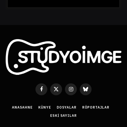
t
a
A
d
r
e
s
i
Facebook
X
Instagram
Bluesky
(Twitter)
ANASAHNE
KÜNYE
DOSYALAR
RÖPORTAJLAR
ESKI SAYILAR