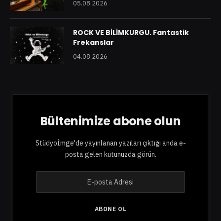
05.08.2026
ROCK VE BİLİMKURGU. Fantastik
Frekanslar
04.08.2026
Bültenimize abone olun
Stüdyoİmge'de yayınlanan yazıları çıktığı anda e-
posta gelen kutunuzda görün.
E
-
p
o
ABONE OL
s