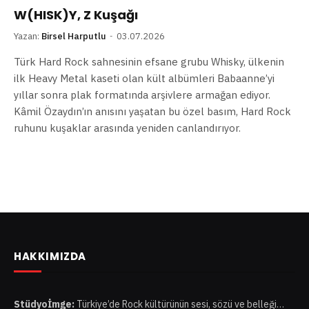
W(HISK)Y, Z Kuşağı
Yazan:
Birsel Harputlu
03.07.2026
Türk Hard Rock sahnesinin efsane grubu Whisky, ülkenin
ilk Heavy Metal kaseti olan kült albümleri Babaanne’yi
yıllar sonra plak formatında arşivlere armağan ediyor.
Kâmil Özaydın’ın anısını yaşatan bu özel basım, Hard Rock
ruhunu kuşaklar arasında yeniden canlandırıyor.
HAKKIMIZDA
Stüdyoİmge:
Türkiye’de Rock kültürünün sesi, sözü ve belleği…