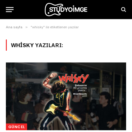
Ana sayfa
»
"whisky" ile etiketlenen yazılar
WHISKY
YAZILARI:
GÜNCEL