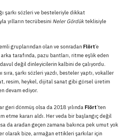
ı şarkı sözleri ve besteleriyle dikkat
yla yılların tecrübesini
Neler Gördük
teklisiyle
nemli gruplarından olan ve sonradan
Flört
’e
 arka tarafında, pazu bantları, ritme eşlik eden
vul değil dinleyicilerin kalbini de çalıyordu.
sıra, şarkı sözleri yazdı, besteler yaptı, vokaller
t, resim, heykel, dijital sanat gibi görsel üretim
en devam ediyor.
krar geri dönmüş olsa da 2018 yılında
Flört
’ten
m etme kararı aldı. Her veda bir başlangıç değil
i umsa da aradan geçen zamana bakınca pek umut yok
ler olarak bize, armağan ettikleri şarkılar için