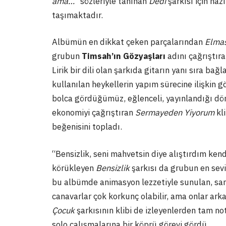
ama…”
sözleriyle tanınan
Dedi
şarkısı için ha
taşımaktadır.
Albümün en dikkat çeken parçalarından
Elmas
grubun
Timsah’ın Gözyaşları
adını çağrıştıra
Lirik bir dili olan şarkıda gitarın yanı sıra ba
kullanılan heykellerin yapım sürecine ilişkin g
bolca gördüğümüz, eğlenceli, yayınlandığı dön
ekonomiyi çağrıştıran
Sermayeden Yiyorum
kli
beğenisini topladı.
“Bensizlik, seni mahvetsin diye alıştırdım ken
körükleyen
Bensizlik
şarkısı da grubun en sevil
bu albümde animasyon lezzetiyle sunulan, sa
canavarlar çok korkunç olabilir, ama onlar ar
Çocuk
şarkısının klibi de izleyenlerden tam no
solo çalışmalarına bir köprü görevi gördü.