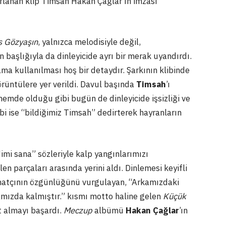
zırlanan klip Timsah Hakan Çağlar’ın imzası
 Gözyaşın
, yalnızca melodisiyle değil,
n başlığıyla da dinleyicide ayrı bir merak uyandırdı.
ğlama kullanılması hoş bir detaydır. Şarkının klibinde
örüntülere yer verildi. Davul başında
Timsah
’ı
emde olduğu gibi bugün de dinleyicide işsizliği ve
bi ise “bildiğimiz Timsah” dedirterek hayranların
dimi sana” sözleriyle kalp yangınlarımızı
en parçaları arasında yerini aldı. Dinlemesi keyifli
natçının özgünlüğünü vurgulayan, “Arkamızdaki
kamızda kalmıştır.” kısmı motto haline gelen
Küçük
t almayı başardı.
Meczup
albümü
Hakan Çağlar
’ın