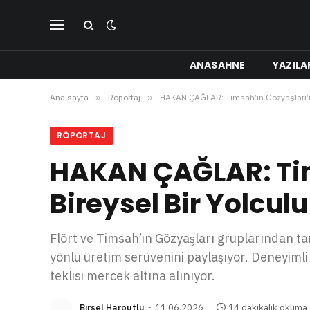
ANASAHNE
YAZILA
Ana sayfa
»
Röportaj
»
HAKAN ÇAĞLAR: Timsah’ın Gözyaşları’n
RÖPORTAJ
HAKAN ÇAĞLAR: Ti
Bireysel Bir Yolcul
Flört ve Timsah’ın Gözyaşları gruplarından t
yönlü üretim serüvenini paylaşıyor. Deneyimli
teklisi mercek altına alınıyor.
Birsel Harputlu
11.06.2026
14 dakikalık okuma