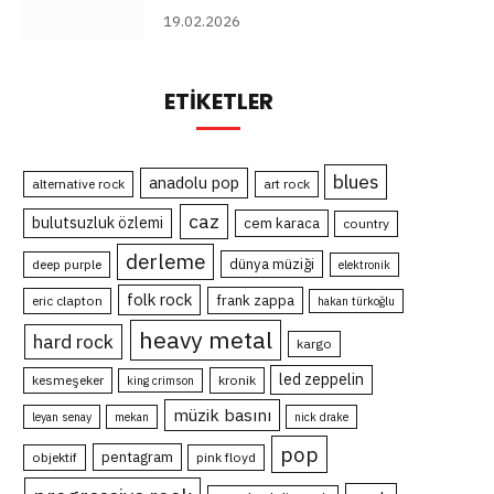
19.02.2026
ETIKETLER
blues
anadolu pop
alternative rock
art rock
caz
bulutsuzluk özlemi
cem karaca
country
derleme
dünya müziği
deep purple
elektronik
folk rock
frank zappa
eric clapton
hakan türkoğlu
heavy metal
hard rock
kargo
led zeppelin
kesmeşeker
kronik
king crimson
müzik basını
leyan senay
mekan
nick drake
pop
pentagram
objektif
pink floyd