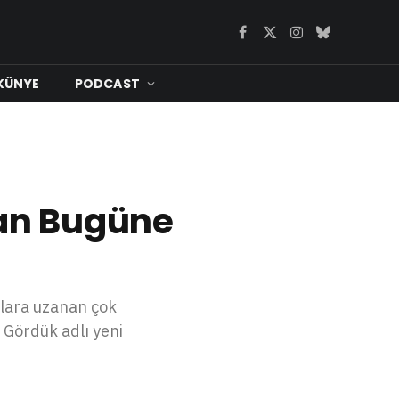
Facebook
X
Instagram
Bluesky
(Twitter)
KÜNYE
PODCAST
an Bugüne
tlara uzanan çok
 Gördük adlı yeni