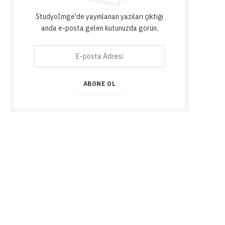
Stüdyoİmge'de yayınlanan yazıları çıktığı
anda e-posta gelen kutunuzda görün.
E
-
p
o
ABONE OL
s
t
a
A
d
r
e
s
i