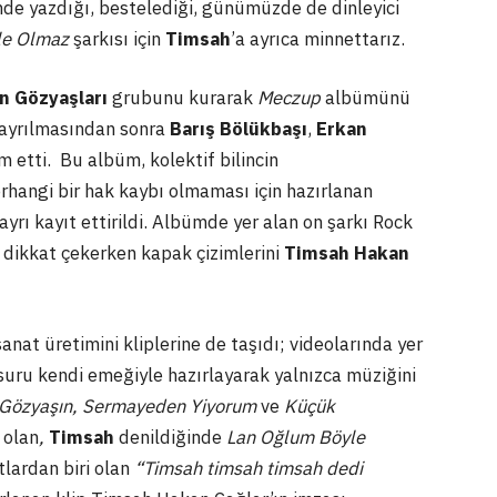
e yazdığı, bestelediği, günümüzde de dinleyici
le Olmaz
şarkısı için
Timsah
’a ayrıca minnettarız.
n Gözyaşları
grubunu kurarak
Meczup
albümünü
 ayrılmasından sonra
Barış Bölükbaşı
,
Erkan
 etti. Bu albüm, kolektif bilincin
rhangi bir hak kaybı olmaması için hazırlanan
yrı kayıt ettirildi. Albümde yer alan on şarkı Rock
le dikkat çekerken kapak çizimlerini
Timsah Hakan
sanat üretimini kliplerine de taşıdı; videolarında yer
uru kendi emeğiyle hazırlayarak yalnızca müziğini
Gözyaşın, Sermayeden Yiyorum
ve
Küçük
 olan
,
Timsah
denildiğinde
Lan Oğlum Böyle
lardan biri olan
“Timsah timsah timsah dedi