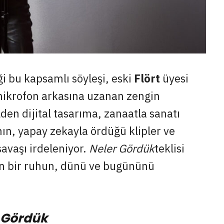
ği bu kapsamlı söyleşi, eski
Flört
üyesi
mikrofon arkasına uzanan zengin
den dijital tasarıma, zanaatla sanatı
nın, yapay zekayla ördüğü klipler ve
avaşı irdeleniyor.
Neler Gördük
teklisi
en bir ruhun, dünü ve bugününü
 Gördük