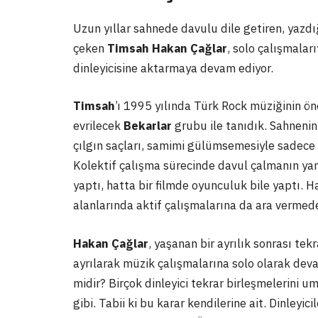
Uzun yıllar sahnede davulu dile getiren, yazdığ
çeken
Timsah Hakan Çağlar
, solo çalışmaları
dinleyicisine aktarmaya devam ediyor.
Timsah
’ı 1995 yılında Türk Rock müziğinin ö
evrilecek
Bekarlar
grubu ile tanıdık. Sahnenin
çılgın saçları, samimi gülümsemesiyle sadece da
Kolektif çalışma sürecinde davul çalmanın yanı 
yaptı, hatta bir filmde oyunculuk bile yaptı. Ha
alanlarında aktif çalışmalarına da ara vermed
Hakan Çağlar
, yaşanan bir ayrılık sonrası te
ayrılarak müzik çalışmalarına solo olarak deva
midir? Birçok dinleyici tekrar birleşmelerin
gibi. Tabii ki bu karar kendilerine ait. Dinleyici