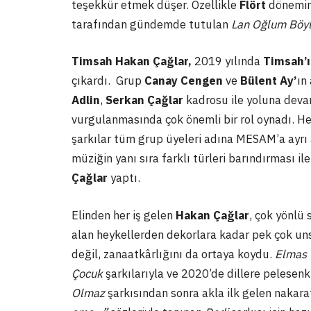
teşekkür etmek düşer. Özellikle
Flört
dönemind
tarafından gündemde tutulan
Lan Oğlum Böy
Timsah Hakan Çağlar,
2019 yılında
Timsah’ı
çıkardı. Grup
Canay Cengen
ve
Bülent Ay’
ın
Adlin
,
Serkan Çağlar
kadrosu ile yoluna devam
vurgulanmasında çok önemli bir rol oynadı. He
şarkılar tüm grup üyeleri adına MESAM’a ayrı a
müziğin yanı sıra farklı türleri barındırması i
Çağlar
yaptı.
Elinden her iş gelen
Hakan Çağlar
, çok yönlü 
alan heykellerden dekorlara kadar pek çok uns
değil, zanaatkârlığını da ortaya koydu.
Elmas 
Çocuk
şarkılarıyla ve 2020’de dillere pelesenk
Olmaz
şarkısından sonra akla ilk gelen
nakarat