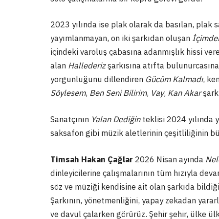
2023 yılında ise plak olarak da basılan, plak s
yayımlanmayan, on iki şarkıdan oluşan
İçimde
içindeki varoluş çabasına adanmışlık hissi ver
alan
Hallederiz
şarkısına atıfta bulunurcasına
yorgunluğunu dillendiren
Gücüm Kalmadı
, ke
Söylesem
,
Ben Seni Bilirim
,
Vay
,
Kan Akar
şark
Sanatçının
Yalan Dediğin
teklisi 2024 yılında 
saksafon gibi müzik aletlerinin çeşitliliğinin b
Timsah Hakan Çağlar
2026 Nisan ayında
Nel
dinleyicilerine çalışmalarının tüm hızıyla de
söz ve müziği kendisine ait olan şarkıda bildi
Şarkının, yönetmenliğini, yapay zekadan yararl
ve davul çalarken görürüz. Şehir şehir, ülke ül