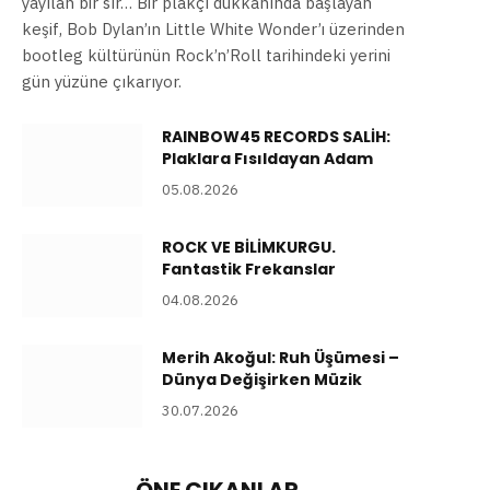
yayılan bir sır… Bir plakçı dükkânında başlayan
keşif, Bob Dylan’ın Little White Wonder’ı üzerinden
bootleg kültürünün Rock’n’Roll tarihindeki yerini
gün yüzüne çıkarıyor.
RAINBOW45 RECORDS SALİH:
Plaklara Fısıldayan Adam
05.08.2026
ROCK VE BİLİMKURGU.
Fantastik Frekanslar
04.08.2026
Merih Akoğul: Ruh Üşümesi –
Dünya Değişirken Müzik
30.07.2026