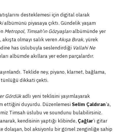
atışlarını desteklemesi için digital olarak
ki
albümünü piyasaya çıktı. Gündelik yaşam
en
Metropol
,
Timsah’ın Gözyaşları
albümünde yer
, akışta olmayı salık veren
Akışa Bırak
, yürek
ndine has üslubuyla seslendirdiği
Vallahi Ne
ıları albümde akıllara yer eden parçalardır.
yayınlandı. Teklide ney, piyano, klarnet, bağlama,
ütünlüğü dikkati çekti.
er Gördük
adlı yeni teklisini yayımlayarak
vam ettiğini duyurdu. Düzenlemesi
Selim Çaldıran
’a,
ğimiz Timsah üslubu ve soundunu bulabilirsiniz.
anarak, kendisinin yaptığı klibinde,
Çağlar
’ı gitar
ke dolaşan, bol aksiyonlu bir görsel zenginliğe sahip