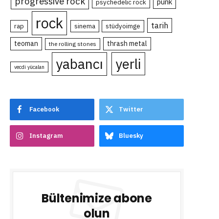
progressive rock
punk
psychedelic rock
rock
tarih
rap
sinema
stüdyoimge
teoman
thrash metal
the rolling stones
yabancı
yerli
vecdi yücalan
Facebook
Twitter
Instagram
Bluesky
Bültenimize abone
olun