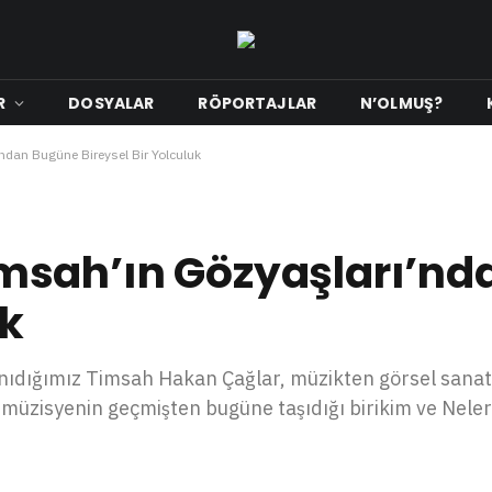
R
DOSYALAR
RÖPORTAJLAR
N’OLMUŞ?
dan Bugüne Bireysel Bir Yolculuk
msah’ın Gözyaşları’nd
uk
anıdığımız Timsah Hakan Çağlar, müzikten görsel sana
 müzisyenin geçmişten bugüne taşıdığı birikim ve Neler