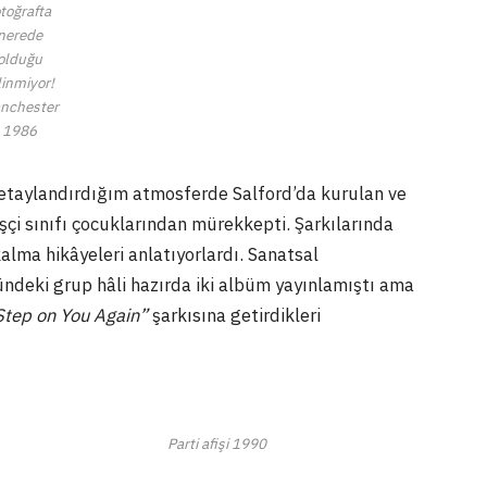
otoğrafta
nerede
olduğu
linmiyor!
nchester
1986
detaylandırdığım atmosferde Salford’da kurulan ve
 işçi sınıfı çocuklarından mürekkepti. Şarkılarında
kalma hikâyeleri anlatıyorlardı. Sanatsal
deki grup hâli hazırda iki albüm yayınlamıştı ama
Step on You Again”
şarkısına getirdikleri
Parti afişi 1990