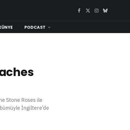
Facebook
X
Instagram
Bluesky
(Twitter)
KÜNYE
PODCAST
yaches
he Stone Roses ile
lbümüyle İngiltere’de