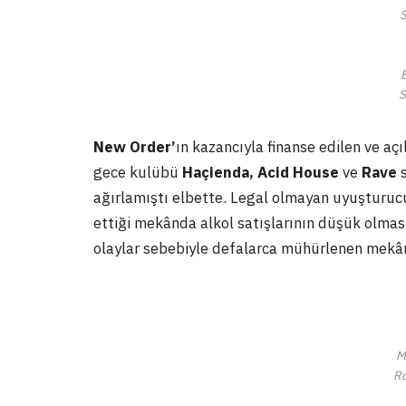
S
New Order’
ın kazancıyla finanse edilen ve açı
gece kulübü
Haçienda, Acid House
ve
Rave
s
ağırlamıştı elbette. Legal olmayan uyuşturucul
ettiği mekânda alkol satışlarının düşük olması
olaylar sebebiyle defalarca mühürlenen mekân 
M
Ro