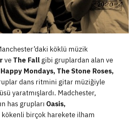
i Manchester’daki köklü müzik
r
ve
The Fall
gibi gruplardan alan ve
n
Happy Mondays, The Stone Roses,
ruplar dans ritmini gitar müziğiyle
üsü yaratmışlardı. Madchester,
nın has grupları
Oasis,
e kökenli birçok harekete ilham