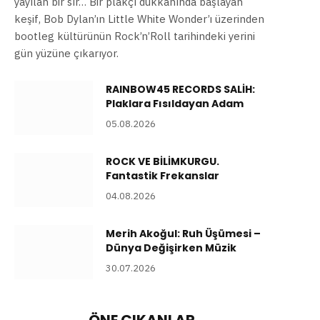
yayılan bir sır… Bir plakçı dükkânında başlayan
keşif, Bob Dylan’ın Little White Wonder’ı üzerinden
bootleg kültürünün Rock’n’Roll tarihindeki yerini
gün yüzüne çıkarıyor.
RAINBOW45 RECORDS SALİH:
Plaklara Fısıldayan Adam
05.08.2026
ROCK VE BİLİMKURGU.
Fantastik Frekanslar
04.08.2026
Merih Akoğul: Ruh Üşümesi –
Dünya Değişirken Müzik
30.07.2026