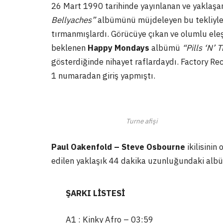
26 Mart 1990 tarihinde yayınlanan ve yaklaşan
Bellyaches”
albümünü müjdeleyen bu tekliyle il
tırmanmışlardı. Görücüye çıkan ve olumlu eleşti
beklenen
Happy Mondays
albümü
“Pills ‘N’ 
gösterdiğinde nihayet raflardaydı. Factory Rec
1 numaradan giriş yapmıştı.
Turne afişi
Paul Oakenfold – Steve Osbourne
ikilisinin
edilen yaklaşık 44 dakika uzunluğundaki albü
ŞARKI LİSTESİ
A1 : Kinky Afro – 03:59