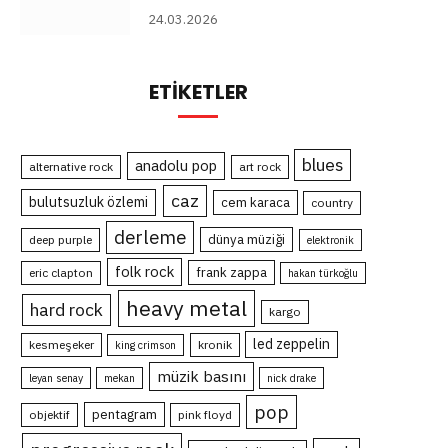
24.03.2026
ETIKETLER
blues
anadolu pop
alternative rock
art rock
caz
bulutsuzluk özlemi
cem karaca
country
derleme
dünya müziği
deep purple
elektronik
folk rock
frank zappa
eric clapton
hakan türkoğlu
heavy metal
hard rock
kargo
led zeppelin
kesmeşeker
kronik
king crimson
müzik basını
leyan senay
mekan
nick drake
pop
pentagram
objektif
pink floyd