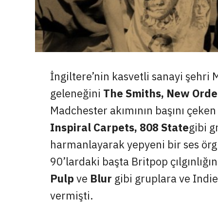
İngiltere’nin kasvetli sanayi şehr
geleneğini
The Smiths, New Orde
Madchester akımının başını çeke
Inspiral Carpets, 808 State
gibi g
harmanlayarak yepyeni bir ses örg
90’lardaki başta Britpop çılgınlığı
Pulp
ve
Blur
gibi gruplara ve Indi
vermişti.