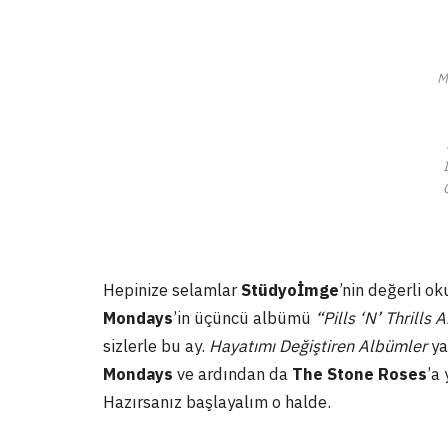
M
Hepinize selamlar
Stüdyoİmge
’nin değerli ok
Mondays
’in üçüncü albümü
“Pills ‘N’ Thrills
sizlerle bu ay.
Hayatımı Değiştiren Albümler
ya
Mondays
ve ardından da
The Stone Roses
’a
Hazırsanız başlayalım o halde.