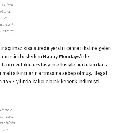
tephen
Morris
ve
Bernard
Summer
lır açılmaz kısa sürede yeraltı cenneti haline gelen
ahnesini beslerken
Happy Mondays
’i de
arın özellikle ecstasy’in etkisiyle herkesin dans
 mali sıkıntıların artmasına sebep olmuş, illegal
1997 yılında kalıcı olarak kepenk indirmişti.
Happy
ondays.
nnie’nin
bu