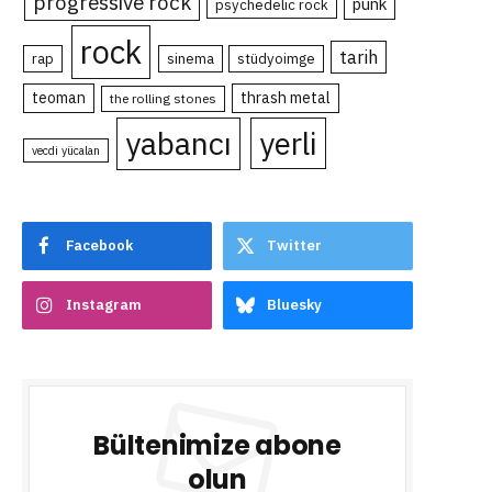
progressive rock
punk
psychedelic rock
rock
tarih
rap
sinema
stüdyoimge
teoman
thrash metal
the rolling stones
yabancı
yerli
vecdi yücalan
Facebook
Twitter
Instagram
Bluesky
Bültenimize abone
olun