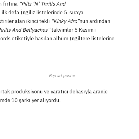
 fırtına
“Pills ‘N’ Thrills And
k defa İngiliz listelerinde 5. sıraya
riler alan ikinci tekli
“Kinky Afro”
nun ardından
Thrills And Bellyaches”
takvimler 5 Kasım’ı
ords etiketiyle basılan albüm İngiltere listelerine
Pop art poster
 ortak prodüksiyonu ve yaratıcı dehasıyla aranje
mde 10 şarkı yer alıyordu.