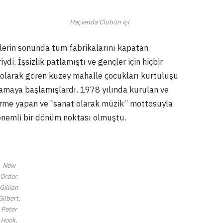
Haçienda Clubün içi
’lerin sonunda tüm fabrikalarını kapatan
di. İşsizlik patlamıştı ve gençler için hiçbir
 olarak gören kuzey mahalle çocukları kurtuluşu
ramaya başlamışlardı. 1978 yılında kurulan ve
rme yapan ve ‘’sanat olarak müzik’’ mottosuyla
önemli bir dönüm noktası olmuştu.
New
Order.
Gillian
Gilbert,
Peter
Hook,