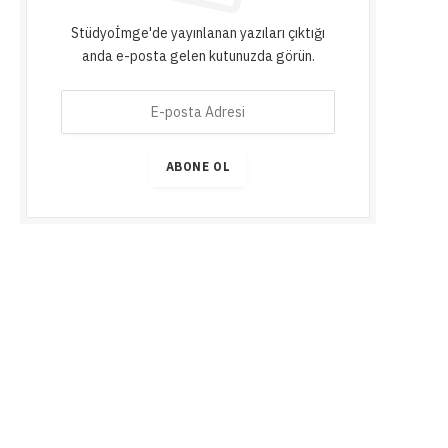
Stüdyoİmge'de yayınlanan yazıları çıktığı
anda e-posta gelen kutunuzda görün.
E
-
p
o
ABONE OL
s
t
a
A
d
r
e
s
i