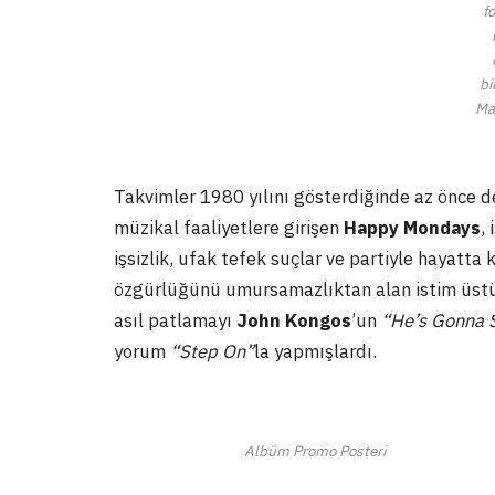
f
bi
Ma
Takvimler 1980 yılını gösterdiğinde az önce 
müzikal faaliyetlere girişen
Happy Mondays
,
işsizlik, ufak tefek suçlar ve partiyle hayatta 
özgürlüğünü umursamazlıktan alan istim üstün
asıl patlamayı
John Kongos
’un
“He’s Gonna 
yorum
“Step On”
la yapmışlardı.
Albüm Promo Posteri