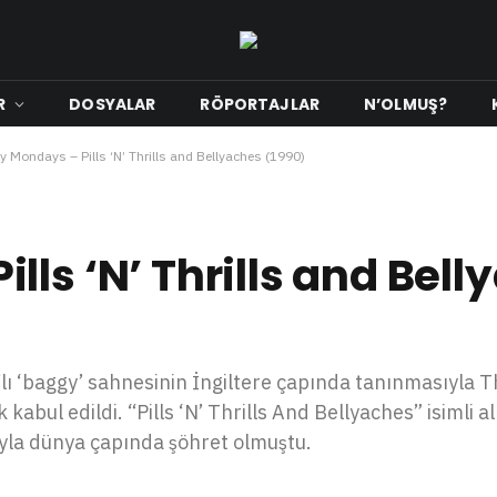
R
DOSYALAR
RÖPORTAJLAR
N’OLMUŞ?
 Mondays – Pills ‘N’ Thrills and Bellyaches (1990)
ls ‘N’ Thrills and Bell
 ‘baggy’ sahnesinin İngiltere çapında tanınmasıyla T
abul edildi. “Pills ‘N’ Thrills And Bellyaches” isimli a
yla dünya çapında şöhret olmuştu.