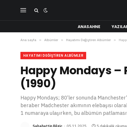
ANASAHNE
YAZILA
Ana sayfa
»
Albümler
»
Hayatımı Değiştiren Albümler
»
Happy
HAYATIMI DEĞIŞTIREN ALBÜMLER
Happy Mondays – Pil
(1990)
Happy Mondays; 80’ler sonunda Manchester’lı
beraber Madchester akımının elebaşısı olarak k
1 numaraya ulaşırken, bu albümün patlaması
Sabahattin Bilgiç
05.11.2025
5 dakikalık okuma