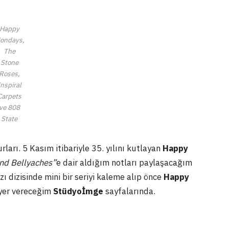
Happy
ondays,
The
Stone
Roses,
Inspiral
Carpets
ve 808
State
urları. 5 Kasım itibariyle 35. yılını kutlayan
Happy
 And Bellyaches”
e dair aldığım notları paylaşacağım
zı dizisinde mini bir seriyi kaleme alıp önce
Happy
 yer vereceğim
Stüdyoİmge
sayfalarında.