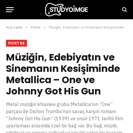
Ana sayfa
»
Portre
»
Müziğin, Edebiyatın ve Sinemanın Kesişiminde Metallica – One ve Johnny Got His Gun
PORTRE
Müziğin, Edebiyatın ve
Sinemanın Kesişiminde
Metallica – One ve
Johnny Got His Gun
Metal müziğin efsanevi grubu Metallica’nın “One”
parçası ile Dalton Trumbo’nun savaş karşıtı romanı
“Johnny Got His Gun” (1939) ve onun 1971 tarihli film
uyarlaması arasında özel bir bağ var. Bu bağ, müzik,
edebiyat ve sinema tutkunları için ilgi çekici bir kesişim