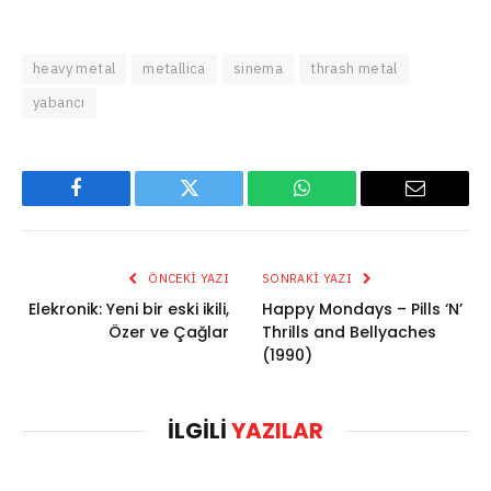
heavy metal
metallica
sinema
thrash metal
yabancı
Facebook
Twitter
WhatsApp
Email
ÖNCEKI YAZI
SONRAKI YAZI
Elekronik: Yeni bir eski ikili,
Happy Mondays – Pills ‘N’
Özer ve Çağlar
Thrills and Bellyaches
(1990)
İLGILI
YAZILAR