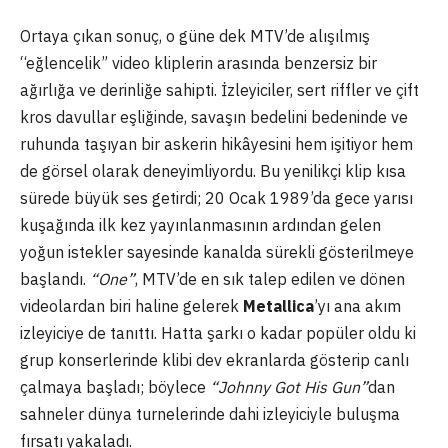
Ortaya çıkan sonuç, o güne dek MTV’de alışılmış
“eğlencelik” video kliplerin arasında benzersiz bir
ağırlığa ve derinliğe sahipti. İzleyiciler, sert riffler ve çift
kros davullar eşliğinde, savaşın bedelini bedeninde ve
ruhunda taşıyan bir askerin hikâyesini hem işitiyor hem
de görsel olarak deneyimliyordu. Bu yenilikçi klip kısa
sürede büyük ses getirdi; 20 Ocak 1989’da gece yarısı
kuşağında ilk kez yayınlanmasının ardından gelen
yoğun istekler sayesinde kanalda sürekli gösterilmeye
başlandı.
“One”
, MTV’de en sık talep edilen ve dönen
videolardan biri haline gelerek
Metallica
’yı ana akım
izleyiciye de tanıttı. Hatta şarkı o kadar popüler oldu ki
grup konserlerinde klibi dev ekranlarda gösterip canlı
çalmaya başladı; böylece
“Johnny Got His Gun”
dan
sahneler dünya turnelerinde dahi izleyiciyle buluşma
fırsatı yakaladı.