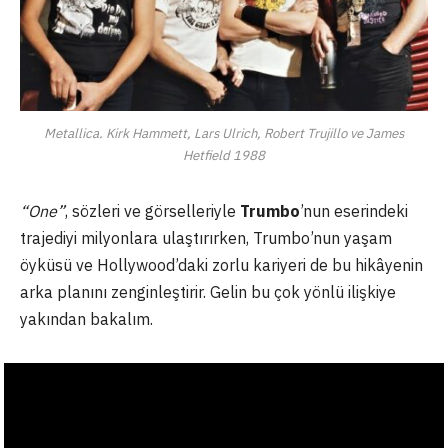
Metallica. Kirk Hammett, Lars Ulrich, Robert Trujillo ve James
Hetfield 1988
“One”
, sözleri ve görselleriyle
Trumbo
’nun eserindeki
trajediyi milyonlara ulaştırırken, Trumbo’nun yaşam
öyküsü ve Hollywood’daki zorlu kariyeri de bu hikâyenin
arka planını zenginleştirir. Gelin bu çok yönlü ilişkiye
yakından bakalım.