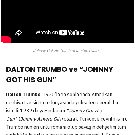
Johnny Got His Gun film tanıtım trailer’i
DALTON TRUMBO ve “JOHNNY
GOT HIS GUN”
Dalton Trumbo
, 1930’ların sonlarında Amerikan
edebiyat ve sinema dünyasında yükselen önemli bir
isimdi. 1939’da yayımlanan
“Johnny Got His
Gun”
(
Johnny Askere Gitti
olarak Türkçeye çevrilmiştir),
Trumbo’nun en ünlü romanı olup savaşın dehşetini tüm
çıplaklığıyla ortaya koyan sarsıcı bir eserdi. I. Dünya