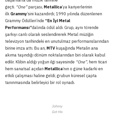
başarılarla da müzik tarihine
geçti.
“One”
parçası,
Metallica
’ya kariyerlerinin
ilk
Grammy
’sini kazandırdı; 1990 yılında düzenlenen
Grammy Ödülleri’nde
“En İyi Metal
Performansı”
dalında ödül aldı. Grup, aynı törende
şarkıyı canlı olarak seslendirerek Metal müziğin
televizyon tarihindeki en unutulmaz performanslarından
birine imza attı. Bu an,
MTV
kuşağında Metalin ana
akıma taşındığı dönüm noktalarından biri olarak kabul
edilir. Klibin aldığı yoğun ilgi sayesinde
“One”
, hem ticari
hem sanatsal açıdan
Metallica
’nın o güne kadarki en
etkili çalışması haline geldi; grubun küresel çapta
tanınmasında belirleyici bir rol oynadı.
Johnny
Got His