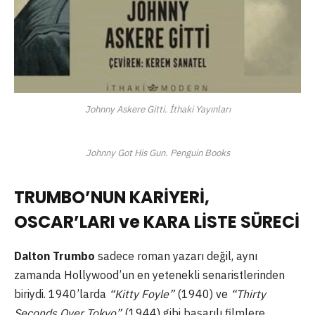
Johnny Askere Gitti. İthaki Yayınları
Johnny Got His Gun. Penguin Books
TRUMBO’NUN KARİYERİ,
OSCAR’LARI ve KARA LİSTE SÜRECİ
Dalton Trumbo
sadece roman yazarı değil, aynı
zamanda Hollywood’un en yetenekli senaristlerinden
biriydi. 1940’larda
“Kitty Foyle”
(1940) ve
“Thirty
Seconds Over Tokyo”
(1944) gibi başarılı filmlere