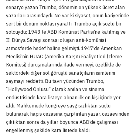
senaryo yazan Trumbo, dönemin en yüksek ücret alan
yazarları arasındaydı. Ne var ki siyaset, onun kariyerinde
sert bir dönüm noktası yarattı. Trumbo açık sözlü bir
solcuydu; 1943’te ABD Komünist Partisi’ne katılmış ve
II. Dünya Savaşı sonrası oluşan anti-komünist
atmosferde hedef haline gelmişti. 1947’de Amerikan
Meclisi’nin HUAC (Amerika Karşıtı Faaliyetleri İzleme
Komitesi) duruşmalarında ifade vermeyi, özellikle de
sektördeki diğer sol görüşlü sanatçıların isimlerini
saymayı reddetti. Bu tavrı yüzünden Trumbo,
“Hollywood Onlusu” olarak anılan ve sinema
endüstrisinde kara listeye alınan ilk on kişi içinde yer
aldı. Mahkemede kongreye saygısızlıktan suçlu
bulunarak hapis cezasına çarptırılan yazar, cezaevinden
çıktıktan sonra da yıllar boyunca ABD’de çalışması
engellenmiş şekilde kara listede kaldı.