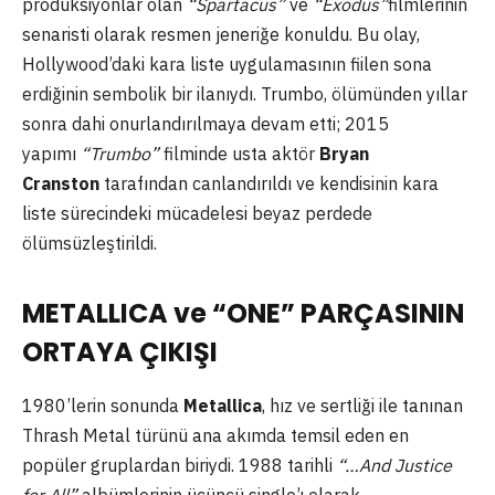
prodüksiyonlar olan
“Spartacus”
ve
“Exodus”
filmlerinin
senaristi olarak resmen jeneriğe konuldu. Bu olay,
Hollywood’daki kara liste uygulamasının fiilen sona
erdiğinin sembolik bir ilanıydı. Trumbo, ölümünden yıllar
sonra dahi onurlandırılmaya devam etti; 2015
yapımı
“Trumbo”
filminde usta aktör
Bryan
Cranston
tarafından canlandırıldı ve kendisinin kara
liste sürecindeki mücadelesi beyaz perdede
ölümsüzleştirildi.
METALLICA ve “ONE” PARÇASININ
ORTAYA ÇIKIŞI
1980’lerin sonunda
Metallica
, hız ve sertliği ile tanınan
Thrash Metal türünü ana akımda temsil eden en
popüler gruplardan biriydi. 1988 tarihli
“…And Justice