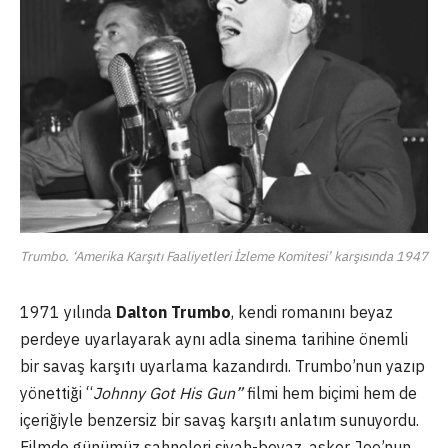
Trumbo. ‘Amerika Karşıtı Faaliyetleri İzleme Komitesi’ karşısında 1947
1971 yılında
Dalton Trumbo
, kendi romanını beyaz
perdeye uyarlayarak aynı adla sinema tarihine önemli
bir savaş karşıtı uyarlama kazandırdı. Trumbo’nun yazıp
yönettiği “
Johnny Got His Gun”
filmi hem biçimi hem de
içeriğiyle benzersiz bir savaş karşıtı anlatım sunuyordu.
Filmde günümüz sahneleri siyah-beyaz, asker Joe’nun