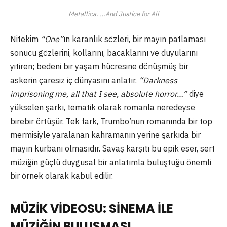
Metallica. …And Justice for All
Nitekim
“One”
ın karanlık sözleri, bir mayın patlaması
sonucu gözlerini, kollarını, bacaklarını ve duyularını
yitiren; bedeni bir yaşam hücresine dönüşmüş bir
askerin çaresiz iç dünyasını anlatır.
“Darkness
imprisoning me, all that I see, absolute horror…”
diye
yükselen şarkı, tematik olarak romanla neredeyse
birebir örtüşür. Tek fark, Trumbo’nun romanında bir top
mermisiyle yaralanan kahramanın yerine şarkıda bir
mayın kurbanı olmasıdır. Savaş karşıtı bu epik eser, sert
müziğin güçlü duygusal bir anlatımla buluştuğu önemli
bir örnek olarak kabul edilir.
MÜZİK VİDEOSU: SİNEMA İLE
MÜZİĞİN BULUŞMASI