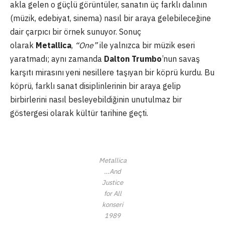
akla gelen o güçlü görüntüler, sanatın üç farklı dalının
(müzik, edebiyat, sinema) nasıl bir araya gelebileceğine
dair çarpıcı bir örnek sunuyor. Sonuç
olarak
Metallica
,
“One”
ile yalnızca bir müzik eseri
yaratmadı; aynı zamanda
Dalton Trumbo
’nun savaş
karşıtı mirasını yeni nesillere taşıyan bir köprü kurdu. Bu
köprü, farklı sanat disiplinlerinin bir araya gelip
birbirlerini nasıl besleyebildiğinin unutulmaz bir
göstergesi olarak kültür tarihine geçti.
Metallica
…And
Justice
for All
konseri
1989