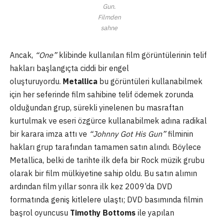
Gun.
Filmden
sahne
Ancak,
“One”
klibinde kullanılan film görüntülerinin telif
hakları başlangıçta ciddi bir engel
oluşturuyordu.
Metallica
bu görüntüleri kullanabilmek
için her seferinde film sahibine telif ödemek zorunda
olduğundan grup, sürekli yinelenen bu masraftan
kurtulmak ve eseri özgürce kullanabilmek adına radikal
bir karara imza attı ve
“Johnny Got His Gun”
filminin
hakları grup tarafından tamamen satın alındı. Böylece
Metallica, belki de tarihte ilk defa bir Rock müzik grubu
olarak bir film mülkiyetine sahip oldu. Bu satın alımın
ardından film yıllar sonra ilk kez 2009’da DVD
formatında geniş kitlelere ulaştı; DVD basımında filmin
başrol oyuncusu
Timothy Bottoms
ile yapılan