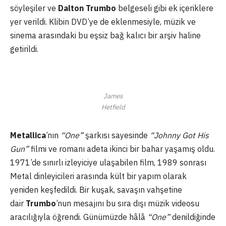
söyleşiler ve
Dalton Trumbo
belgeseli gibi ek içeriklere
yer verildi. Klibin DVD’ye de eklenmesiyle, müzik ve
sinema arasındaki bu eşsiz bağ kalıcı bir arşiv haline
getirildi.
James
Hetfield
Metallica
’nın
“One”
şarkısı sayesinde
“Johnny Got His
Gun”
filmi ve romanı adeta ikinci bir bahar yaşamış oldu.
1971’de sınırlı izleyiciye ulaşabilen film, 1989 sonrası
Metal dinleyicileri arasında kült bir yapım olarak
yeniden keşfedildi. Bir kuşak, savaşın vahşetine
dair
Trumbo
’nun mesajını bu sıra dışı müzik videosu
aracılığıyla öğrendi. Günümüzde hâlâ
“One”
denildiğinde