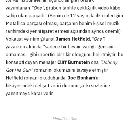
for All”
albümlerinin üçüncü single’ı olarak
yayımlanan
“One”
, grubun tarihte çektiği ilk video klibe
sahip olan parçadır. (Benim de 12 yaşımda ilk dinlediğim
Metallica parçası olması, parçanın benim kişisel müzik
tarihimdeki yerini işaret etmesi açısından ayrıca önemli)
Vokalist ve ritim gitarist
James Hetfield,
“One”
ı
yazarken aklında “sadece bir beynin varlığı, gerisinin
olmaması” gibi ürpertici bir fikir olduğunu belirtmiştir; bu
konsepti duyan menajer
Cliff Burnstein
ona
“Johnny
Got His Gun”
romanını okumasını tavsiye etmiştir.
Hetfield romanı okuduğunda,
Joe Bonham
’ın
hikâyesindeki dehşet verici durumu şarkı sözlerine
yansıtmaya karar verir.
Metallica. One