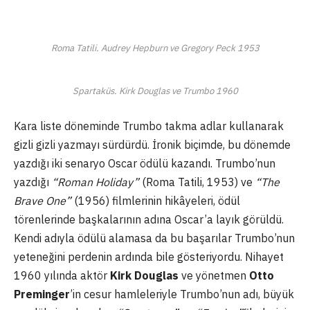
Roma Tatili. Audrey Hepburn ve Gregory Peck 1953
Spartaküs. Kirk Douglas ve Trumbo 1960
Kara liste döneminde Trumbo takma adlar kullanarak
gizli gizli yazmayı sürdürdü. İronik biçimde, bu dönemde
yazdığı iki senaryo Oscar ödülü kazandı. Trumbo’nun
yazdığı
“Roman Holiday”
(Roma Tatili, 1953) ve
“The
Brave One”
(1956) filmlerinin hikâyeleri, ödül
törenlerinde başkalarının adına Oscar’a layık görüldü.
Kendi adıyla ödülü alamasa da bu başarılar Trumbo’nun
yeteneğini perdenin ardında bile gösteriyordu. Nihayet
1960 yılında aktör
Kirk Douglas
ve yönetmen
Otto
Preminger
’in cesur hamleleriyle Trumbo’nun adı, büyük