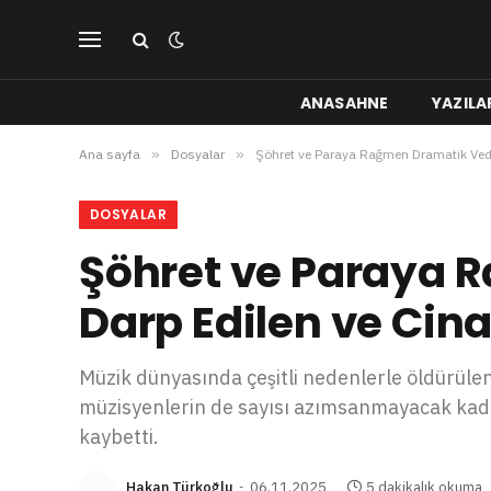
ANASAHNE
YAZILA
Ana sayfa
»
Dosyalar
»
Şöhret ve Paraya Rağmen Dramatik Veda
DOSYALAR
Şöhret ve Paraya 
Darp Edilen ve Cin
Müzik dünyasında çeşitli nedenlerle öldürüle
müzisyenlerin de sayısı azımsanmayacak kadar
kaybetti.
Hakan Türkoğlu
06.11.2025
5 dakikalık okuma