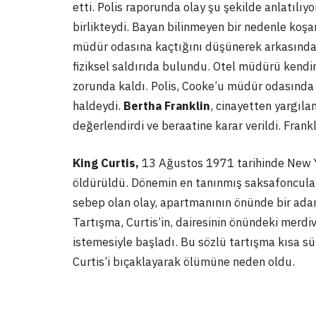
etti. Polis raporunda olay şu şekilde anlatılıy
birlikteydi. Bayan bilinmeyen bir nedenle koşa
müdür odasına kaçtığını düşünerek arkasında
fiziksel saldırıda bulundu. Otel müdürü kendi
zorunda kaldı. Polis, Cooke’u müdür odasında 
haldeydi.
Bertha Franklin
, cinayetten yargıl
değerlendirdi ve beraatine karar verildi. Fran
King Curtis,
13 Ağustos 1971 tarihinde New Y
öldürüldü. Dönemin en tanınmış saksafoncular
sebep olan olay, apartmanının önünde bir adam
Tartışma, Curtis’in, dairesinin önündeki merd
istemesiyle başladı. Bu sözlü tartışma kısa sü
Curtis’i bıçaklayarak ölümüne neden oldu.