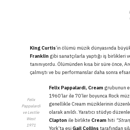
King Curtis
’in ölümü müzik dünyasında büyük 
Franklin
gibi sanatçılarla yaptığı iş birlikleri 
tanınıyordu. Ölümünden kısa bir süre önce, Ar
çalmıştı ve bu performanslar daha sonra efsane
Felix Pappalardi,
Cream
grubunun e
1960’lar ile 70’ler boyunca Rock mü
Felix
genellikle Cream müziklerinin düzenl
Pappalardi
olarak anıldı. Yaratıcı stüdyo düzenle
ve Lestlie
West
Clapton
ile birlikte
Cream
hiti
“Stra
1971
York’ta eşi
Gail Collins
tarafından sil