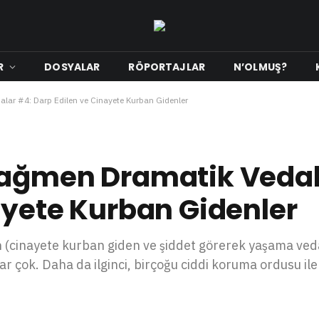
R
DOSYALAR
RÖPORTAJLAR
N’OLMUŞ?
lar #4: Darp Edilen ve Cinayete Kurban Gidenler
Rağmen Dramatik Vedal
ayete Kurban Gidenler
n (cinayete kurban giden ve şiddet görerek yaşama ved
 çok. Daha da ilginci, birçoğu ciddi koruma ordusu il