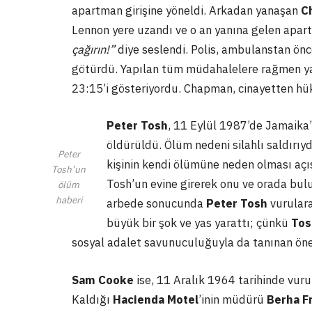
apartman girişine yöneldi. Arkadan yanaşan
C
Lennon yere uzandı ve o an yanına gelen apar
çağırın!”
diye seslendi. Polis, ambulanstan önc
götürdü. Yapılan tüm müdahalelere rağmen yaşa
23:15’i gösteriyordu. Chapman, cinayetten hük
Peter Tosh
, 11 Eylül 1987’de Jamaika’
öldürüldü. Ölüm nedeni silahlı saldırıyd
Peter
kişinin kendi ölümüne neden olması açısı
Tosh’un
Tosh’un evine girerek onu ve orada bulun
ölüm
haberi
arbede sonucunda
Peter Tosh
vurulara
büyük bir şok ve yas yarattı; çünkü
To
sosyal adalet savunuculuğuyla da tanınan önem
Sam Cooke
ise, 11 Aralık 1964 tarihinde vuru
Kaldığı
Hacienda Motel
’inin müdürü
Berha F