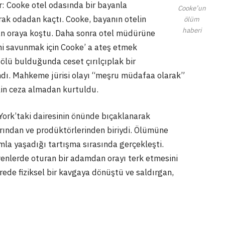
or: Cooke otel odasında bir bayanla
Cooke’un
rak odadan kaçtı. Cooke, bayanın otelin
ölüm
haberi
n oraya koştu. Daha sonra otel müdürüne
ni savunmak için Cooke’ a ateş etmek
ölü bulduğunda ceset çırılçıplak bir
andı. Mahkeme jürisi olayı “meşru müdafaa olarak”
klin ceza almadan kurtuldu.
ork’taki dairesinin önünde bıçaklanarak
ından ve prodüktörlerinden biriydi. Ölümüne
la yaşadığı tartışma sırasında gerçekleşti.
ivenlerde oturan bir adamdan orayı terk etmesini
rede fiziksel bir kavgaya dönüştü ve saldırgan,