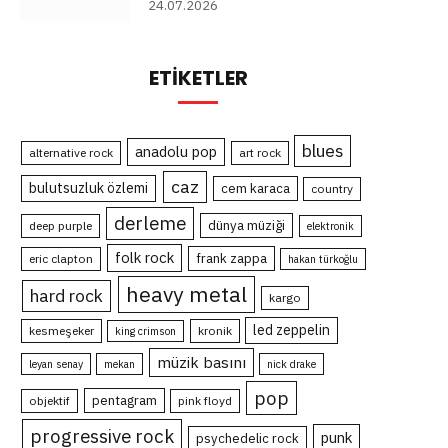
24.07.2026
ETIKETLER
blues
anadolu pop
alternative rock
art rock
caz
bulutsuzluk özlemi
cem karaca
country
derleme
dünya müziği
deep purple
elektronik
folk rock
frank zappa
eric clapton
hakan türkoğlu
heavy metal
hard rock
kargo
led zeppelin
kesmeşeker
kronik
king crimson
müzik basını
leyan senay
mekan
nick drake
pop
pentagram
objektif
pink floyd
progressive rock
punk
psychedelic rock