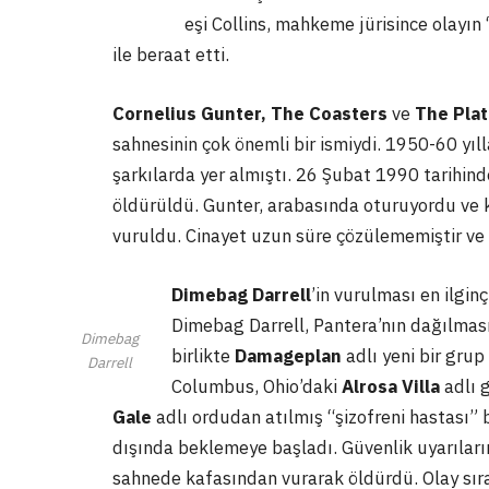
eşi Collins, mahkeme jürisince olayı
ile beraat etti.
Cornelius Gunter,
The Coasters
ve
The Plat
sahnesinin çok önemli bir ismiydi. 1950-60 yıl
şarkılarda yer almıştı. 26 Şubat 1990 tarihin
öldürüldü. Gunter, arabasında oturuyordu ve kim
vuruldu. Cinayet uzun süre çözülememiştir ve f
Dimebag Darrell
’in vurulması en ilginç
Dimebag Darrell, Pantera’nın dağılmas
Dimebag
birlikte
Damageplan
adlı yeni bir gru
Darrell
Columbus, Ohio’daki
Alrosa Villa
adlı 
Gale
adlı ordudan atılmış “şizofreni hastası”
dışında beklemeye başladı. Güvenlik uyarıları
sahnede kafasından vurarak öldürdü. Olay sıras