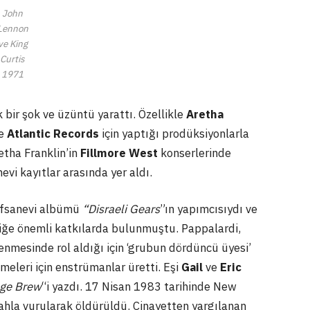
John
Lennon
ve King
Curtis
1971
bir şok ve üzüntü yarattı. Özellikle
Aretha
ve
Atlantic Records
için yaptığı prodüksiyonlarla
etha Franklin’in
Fillmore West
konserlerinde
vi kayıtlar arasında yer aldı.
fsanevi albümü
“Disraeli Gears
”ın yapımcısıydı ve
ziğe önemli katkılarda bulunmuştu. Pappalardi,
enmesinde rol aldığı için ‘grubun dördüncü üyesi’
meleri için enstrümanlar üretti. Eşi
Gail
ve
Eric
nge Brew
“i yazdı. 17 Nisan 1983 tarihinde New
ahla vurularak öldürüldü. Cinayetten yargılanan