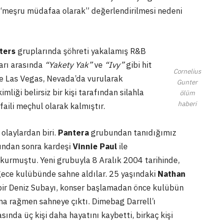
n “meşru müdafaa olarak” değerlendirilmesi nedeni
ters
gruplarında şöhreti yakalamış R&B
ları arasında
“Yakety Yak”
ve
“Ivy”
gibi hit
Cornelius
de Las Vegas, Nevada’da vurularak
Gunter
liği belirsiz bir kişi tarafından silahla
ölüm
haberi
aili meçhul olarak kalmıştır.
 olaylardan biri.
Pantera
grubundan tanıdığımız
ından sonra kardeşi
Vinnie Paul
ile
p kurmuştu. Yeni grubuyla 8 Aralık 2004 tarihinde,
gece kulübünde sahne aldılar. 25 yaşındaki
Nathan
 bir Deniz Subayı, konser başlamadan önce kulübün
na rağmen sahneye çıktı. Dimebag Darrell’ı
ında üç kişi daha hayatını kaybetti, birkaç kişi