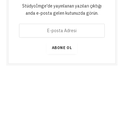
Stüdyoİmge'de yayınlanan yazıları çıktığı
anda e-posta gelen kutunuzda görün.
E
-
p
o
ABONE OL
s
t
a
A
d
r
e
s
i