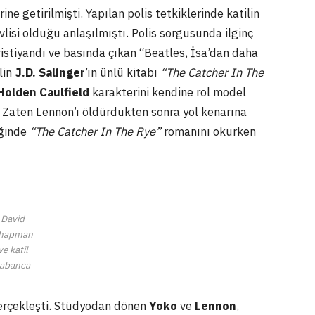
ne getirilmişti. Yapılan polis tetkiklerinde katilin
isi olduğu anlaşılmıştı. Polis sorgusunda ilginç
ristiyandı ve basında çıkan “Beatles, İsa’dan daha
lin
J.D. Salinger
’ın ünlü kitabı
“The Catcher In The
Holden Caulfield
karakterini kendine rol model
i. Zaten Lennon’ı öldürdükten sonra yol kenarına
iğinde
“The Catcher In The Rye”
romanını okurken
David
hapman
ve katil
tabanca
gerçekleşti. Stüdyodan dönen
Yoko
ve
Lennon
,