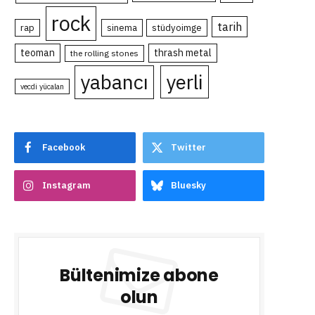
rock
tarih
rap
sinema
stüdyoimge
teoman
thrash metal
the rolling stones
yabancı
yerli
vecdi yücalan
Facebook
Twitter
Instagram
Bluesky
Bültenimize abone
olun