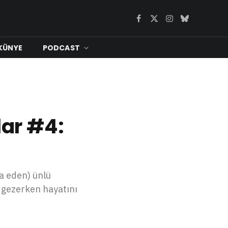
Facebook
X
Instagram
Bluesky
(Twitter)
KÜNYE
PODCAST
ar #4:
a eden) ünlü
e gezerken hayatını