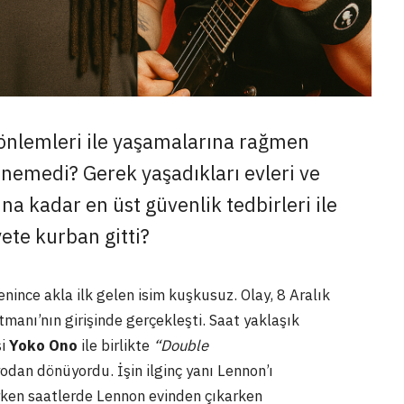
önlemleri ile yaşamalarına rağmen
enemedi? Gerek yaşadıkları evleri ve
ına kadar en üst güvenlik tedbirleri ile
ete kurban gitti?
denince akla ilk gelen isim kuşkusuz. Olay, 8 Aralık
anı’nın girişinde gerçekleşti. Saat yaklaşık
şi
Yoko Ono
ile birlikte
“Double
odan dönüyordu. İşin ilginç yanı Lennon’ı
rken saatlerde Lennon evinden çıkarken