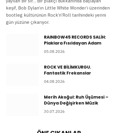
yayılan bir sır… Bir plakçı dükkânında başlayan
keşif, Bob Dylan’ın Little White Wonder’ı üzerinden
bootleg kültürünün Rock’n’Roll tarihindeki yerini
gün yüzüne çıkarıyor.
RAINBOW45 RECORDS SALİH:
Plaklara Fısıldayan Adam
05.08.2026
ROCK VE BİLİMKURGU.
Fantastik Frekanslar
04.08.2026
Merih Akoğul: Ruh Üşümesi –
Dünya Değişirken Müzik
30.07.2026