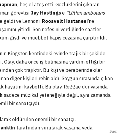
hapman
, beş el ateş etti. Gözlüklerini çıkaran
tman görevlisi
Jay Hastings
’e
“Lütfen ambulans
e geldi ve Lennon’ı
Roosvelt Hastanesi
’ne
mını yitirdi. Son nefesini verdiğinde saatler
üm giydi ve müebbet hapis cezasına çarptırıldı.
nın Kingston kentindeki evinde trajik bir şekilde
ı. Olay, daha önce iş bulmasına yardım ettiği bir
ndan çok trajiktir. Bu kişi ve beraberindekiler
an diğer kişileri rehin aldı. Soygun sırasında çıkan
k hayatını kaybetti. Bu olay, Reggae dünyasında
sh
sadece müzikal yeteneğiyle değil, aynı zamanda
li bir sanatçıydı.
larak öldürülen önemli bir sanatçı.
ranklin
tarafından vurularak yaşama veda
Sam