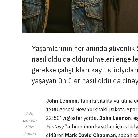
Yaşamlarının her anında güvenlik 
nasıl oldu da öldürülmeleri engell
gerekse çalıştıkları kayıt stüdyolar
yaşayan ünlüler nasıl oldu da cinay
John Lennon
; tabii ki silahla vurulma 
1980 gecesi New York’taki Dakota Apartm
John
22:50’ yi gösteriyordu.
John Lennon
, e
Lennon
Fantasy”
albümünün kayıtları için stüdy
ölüm
haberi
öldüren
Mark David Chapman
, sabah e