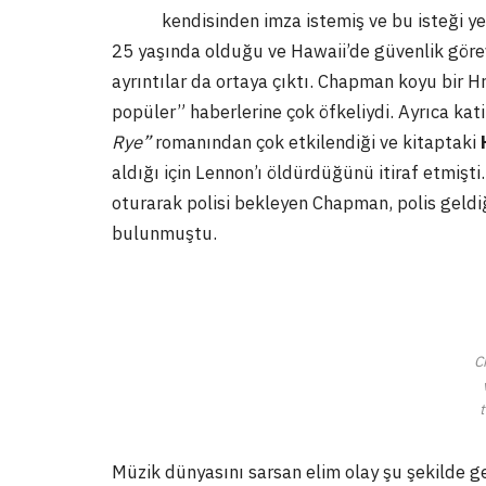
kendisinden imza istemiş ve bu isteği yeri
25 yaşında olduğu ve Hawaii’de güvenlik görevl
ayrıntılar da ortaya çıktı. Chapman koyu bir H
popüler” haberlerine çok öfkeliydi. Ayrıca kati
Rye”
romanından çok etkilendiği ve kitaptaki
aldığı için Lennon’ı öldürdüğünü itiraf etmişt
oturarak polisi bekleyen Chapman, polis geld
bulunmuştu.
C
Müzik dünyasını sarsan elim olay şu şekilde 