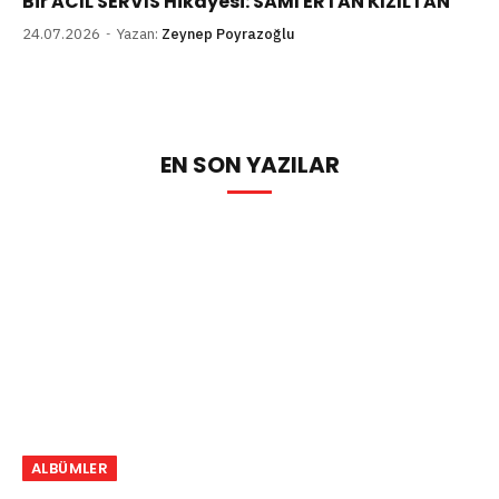
Bir ACİL SERVİS Hikâyesi: SAMİ ERTAN KIZILTAN
24.07.2026
Yazan:
Zeynep Poyrazoğlu
EN SON YAZILAR
ALBÜMLER