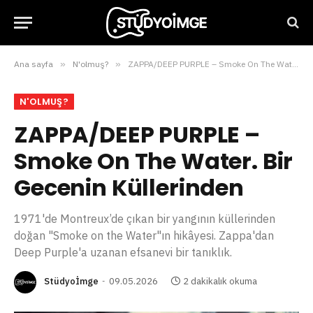
Ana sayfa
»
N'olmuş?
»
ZAPPA/DEEP PURPLE – Smoke On The Water. Bir Gecenin Küllerinden
N'OLMUŞ?
ZAPPA/DEEP PURPLE –
Smoke On The Water. Bir
Gecenin Küllerinden
1971'de Montreux’de çıkan bir yangının küllerinden
doğan "Smoke on the Water"ın hikâyesi. Zappa'dan
Deep Purple'a uzanan efsanevi bir tanıklık.
Stüdyoİmge
09.05.2026
2 dakikalık okuma