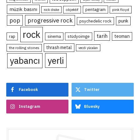
müzik basını
pentagram
objektif
pink floyd
nick drake
pop
progressive rock
punk
psychedelic rock
rock
tarih
teoman
rap
sinema
stüdyoimge
thrash metal
the rolling stones
vecdi yücalan
yabancı
yerli
Facebook
Twitter
Instagram
Bluesky