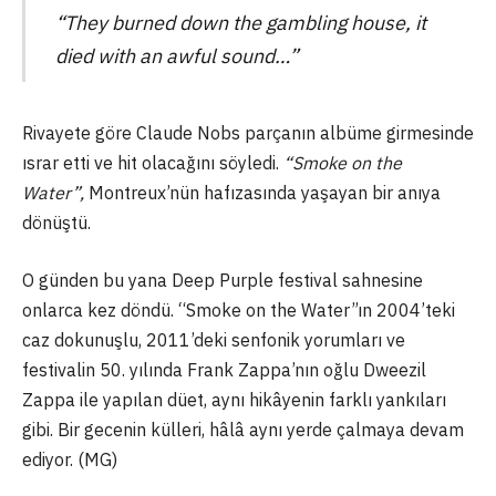
“They burned down the gambling house, it
died with an awful sound…”
Rivayete göre Claude Nobs parçanın albüme girmesinde
ısrar etti ve hit olacağını söyledi.
“Smoke on the
Water”,
Montreux’nün hafızasında yaşayan bir anıya
dönüştü.
O günden bu yana Deep Purple festival sahnesine
onlarca kez döndü. “Smoke on the Water”ın 2004’teki
caz dokunuşlu, 2011’deki senfonik yorumları ve
festivalin 50. yılında Frank Zappa’nın oğlu Dweezil
Zappa ile yapılan düet, aynı hikâyenin farklı yankıları
gibi. Bir gecenin külleri, hâlâ aynı yerde çalmaya devam
ediyor. (MG)