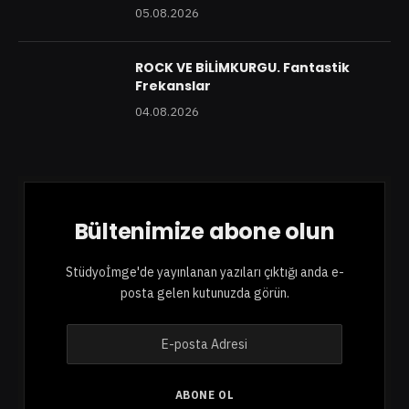
05.08.2026
ROCK VE BİLİMKURGU. Fantastik
Frekanslar
04.08.2026
Bültenimize abone olun
Stüdyoİmge'de yayınlanan yazıları çıktığı anda e-
posta gelen kutunuzda görün.
E
-
p
o
ABONE OL