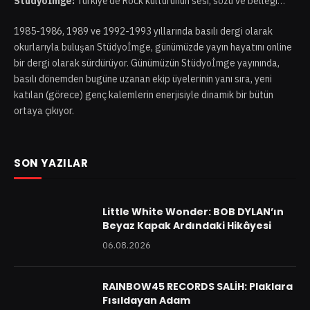
Stüdyoİmge:
Türkiye’de Rock kültürünün sesi, sözü ve belleği…
1985-1986, 1989 ve 1992-1993 yıllarında basılı dergi olarak
okurlarıyla buluşan Stüdyoİmge, günümüzde yayın hayatını online
bir dergi olarak sürdürüyor. Günümüzün Stüdyoİmge yayınında,
basılı dönemden bugüne uzanan ekip üyelerinin yanı sıra, yeni
katılan (görece) genç kalemlerin enerjisiyle dinamik bir bütün
ortaya çıkıyor.
SON YAZILAR
Little White Wonder: BOB DYLAN’ın
Beyaz Kapak Ardındaki Hikâyesi
06.08.2026
RAINBOW45 RECORDS SALİH: Plaklara
Fısıldayan Adam