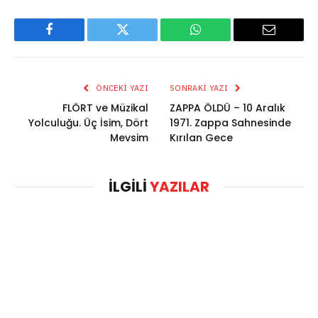
Facebook
Twitter
WhatsApp
Email
ÖNCEKI YAZI
SONRAKI YAZI
FLÖRT ve Müzikal
ZAPPA ÖLDÜ – 10 Aralık
Yolculuğu. Üç İsim, Dört
1971. Zappa Sahnesinde
Mevsim
Kırılan Gece
İLGILI
YAZILAR