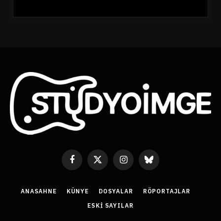
s
t
a
A
d
r
e
s
i
Facebook
X
Instagram
Bluesky
(Twitter)
ANASAHNE
KÜNYE
DOSYALAR
RÖPORTAJLAR
ESKI SAYILAR