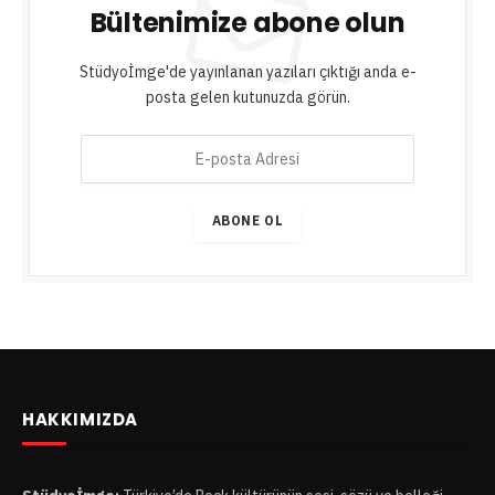
Bültenimize abone olun
Stüdyoİmge'de yayınlanan yazıları çıktığı anda e-
posta gelen kutunuzda görün.
E
-
p
o
ABONE OL
s
t
a
A
d
r
e
s
HAKKIMIZDA
i