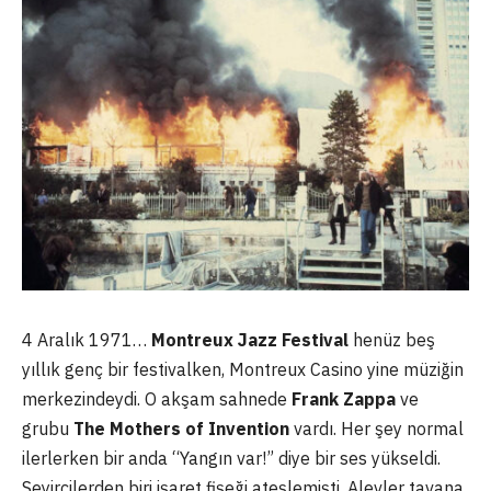
4 Aralık 1971…
Montreux Jazz Festival
henüz beş
yıllık genç bir festivalken, Montreux Casino yine müziğin
merkezindeydi. O akşam sahnede
Frank Zappa
ve
grubu
The Mothers of Invention
vardı. Her şey normal
ilerlerken bir anda “Yangın var!” diye bir ses yükseldi.
Seyircilerden biri işaret fişeği ateşlemişti. Alevler tavana