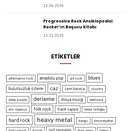
11.06.2026
Progressive Rock Ansiklopedisi:
Rocker’ın Başucu Kitabı
13.11.2025
ETIKETLER
blues
anadolu pop
alternative rock
art rock
caz
bulutsuzluk özlemi
cem karaca
country
derleme
dünya müziği
deep purple
elektronik
folk rock
frank zappa
eric clapton
hakan türkoğlu
heavy metal
hard rock
kargo
kesmeşeker
led zeppelin
kronik
king crimson
leyan senay
mekan