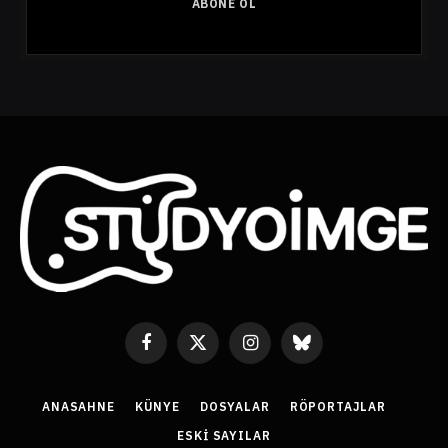
ABONE OL
s
t
a
A
d
r
e
s
i
Facebook
X
Instagram
Bluesky
(Twitter)
ANASAHNE
KÜNYE
DOSYALAR
RÖPORTAJLAR
ESKI SAYILAR