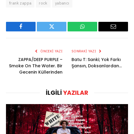
frank zappa
rock
yabancı
Facebook
Twitter
WhatsApp
Email
ÖNCEKI YAZI
SONRAKI YAZI
ZAPPA/DEEP PURPLE –
Batu T: Sanki; Yok Farkı
Smoke On The Water. Bir
Şansın, Doksanlardan…
Gecenin Küllerinden
İLGILI
YAZILAR