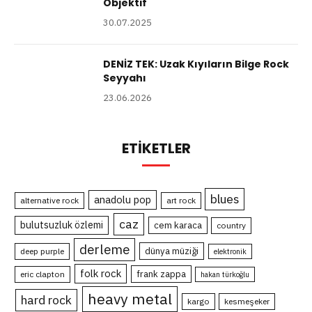
Objektif
30.07.2025
DENİZ TEK: Uzak Kıyıların Bilge Rock
Seyyahı
23.06.2026
ETIKETLER
blues
anadolu pop
alternative rock
art rock
caz
bulutsuzluk özlemi
cem karaca
country
derleme
dünya müziği
deep purple
elektronik
folk rock
frank zappa
eric clapton
hakan türkoğlu
heavy metal
hard rock
kargo
kesmeşeker