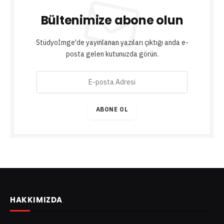
Bültenimize abone olun
Stüdyoİmge'de yayınlanan yazıları çıktığı anda e-
posta gelen kutunuzda görün.
E
-
p
o
ABONE OL
s
t
a
A
d
r
e
s
HAKKIMIZDA
i