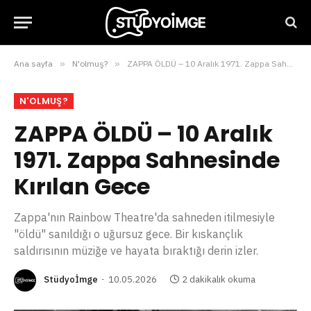
Ana sayfa
»
N'olmuş?
»
ZAPPA ÖLDÜ – 10 Aralık 1971. Zappa Sahnesinde Kırılan Gece
N'OLMUŞ?
ZAPPA ÖLDÜ – 10 Aralık
1971. Zappa Sahnesinde
Kırılan Gece
Zappa'nın Rainbow Theatre'da sahneden itilmesiyle
"öldü" sanıldığı o uğursuz gece. Bir kıskançlık
saldırısının müziğe ve hayata bıraktığı derin izler.
Stüdyoİmge
10.05.2026
2 dakikalık okuma