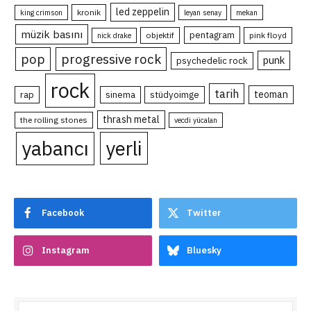
led zeppelin
kronik
king crimson
leyan senay
mekan
müzik basını
pentagram
objektif
pink floyd
nick drake
pop
progressive rock
punk
psychedelic rock
rock
tarih
teoman
rap
sinema
stüdyoimge
thrash metal
the rolling stones
vecdi yücalan
yabancı
yerli
Facebook
Twitter
Instagram
Bluesky