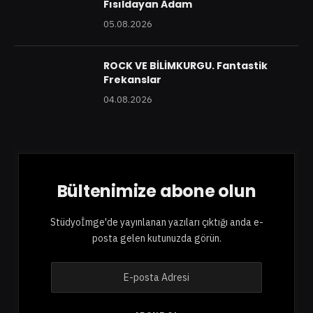
Fısıldayan Adam
05.08.2026
ROCK VE BİLİMKURGU. Fantastik
Frekanslar
04.08.2026
Bültenimize abone olun
Stüdyoİmge'de yayınlanan yazıları çıktığı anda e-
posta gelen kutunuzda görün.
E
-
p
o