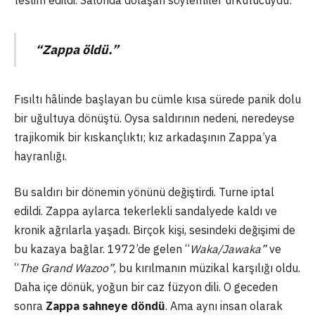
teslim edildi. Salonda dolaşan söylentiler ürkütücüydü:
“Zappa öldü.”
Fısıltı hâlinde başlayan bu cümle kısa sürede panik dolu
bir uğultuya dönüştü. Oysa saldırının nedeni, neredeyse
trajikomik bir kıskançlıktı; kız arkadaşının Zappa’ya
hayranlığı.
Bu saldırı bir dönemin yönünü değiştirdi. Turne iptal
edildi. Zappa aylarca tekerlekli sandalyede kaldı ve
kronik ağrılarla yaşadı. Birçok kişi, sesindeki değişimi de
bu kazaya bağlar. 1972’de gelen “
Waka/Jawaka”
ve
“
The Grand Wazoo”
, bu kırılmanın müzikal karşılığı oldu.
Daha içe dönük, yoğun bir caz füzyon dili. O geceden
sonra
Zappa sahneye döndü
. Ama aynı insan olarak