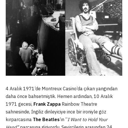
4 Aralık 1971’de Montreux Casino’da çıkan yangından
daha önce bahsetmiştik. Hemen ardından, 10 Aralık
1971 gecesi,
Frank Zappa
Rainbow Theatre
sahnesinde, İngiliz dinleyiciye ince bir ironiyle göz
kırparcasına
The Beatles
’ın “
I Want to Hold Your
Hand”
parçasına giriyordu. Seyircilerin arasından 24