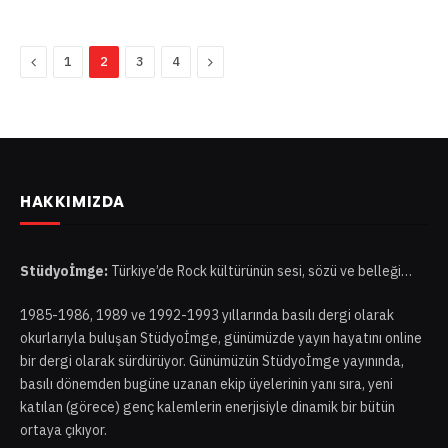
Önceki
Sonraki
1
2
3
4
HAKKIMIZDA
Stüdyoİmge:
Türkiye’de Rock kültürünün sesi, sözü ve belleği…
1985-1986, 1989 ve 1992-1993 yıllarında basılı dergi olarak
okurlarıyla buluşan Stüdyoİmge, günümüzde yayın hayatını online
bir dergi olarak sürdürüyor. Günümüzün Stüdyoİmge yayınında,
basılı dönemden bugüne uzanan ekip üyelerinin yanı sıra, yeni
katılan (görece) genç kalemlerin enerjisiyle dinamik bir bütün
ortaya çıkıyor.