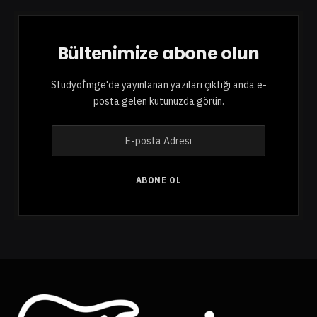
Bültenimize abone olun
Stüdyoİmge'de yayınlanan yazıları çıktığı anda e-
posta gelen kutunuzda görün.
E
-
p
o
ABONE OL
s
t
a
A
d
r
e
s
i