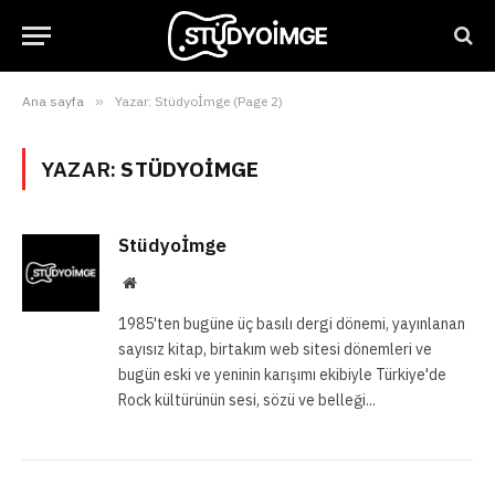
Ana sayfa
»
Yazar: Stüdyoİmge (Page 2)
YAZAR:
STÜDYOİMGE
Stüdyoİmge
Website
1985'ten bugüne üç basılı dergi dönemi, yayınlanan
sayısız kitap, birtakım web sitesi dönemleri ve
bugün eski ve yeninin karışımı ekibiyle Türkiye'de
Rock kültürünün sesi, sözü ve belleği...