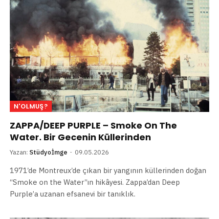
N'OLMUŞ?
ZAPPA/DEEP PURPLE – Smoke On The
Water. Bir Gecenin Küllerinden
Yazan:
Stüdyoİmge
09.05.2026
1971’de Montreux’de çıkan bir yangının küllerinden doğan
“Smoke on the Water”ın hikâyesi. Zappa’dan Deep
Purple’a uzanan efsanevi bir tanıklık.