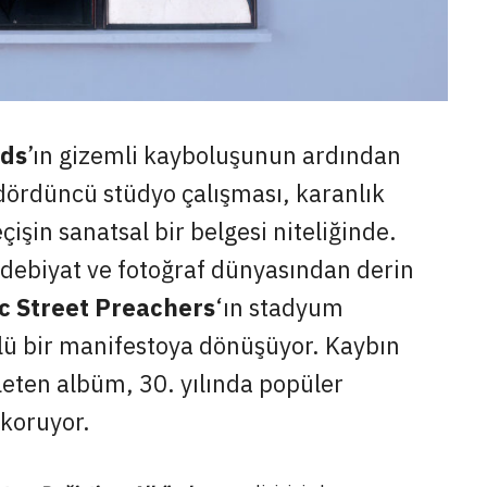
rds
’ın gizemli kayboluşunun ardından
dördüncü stüdyo çalışması, karanlık
işin sanatsal bir belgesi niteliğinde.
edebiyat ve fotoğraf dünyasından derin
c Street Preachers
‘ın stadyum
lü bir manifestoya dönüşüyor. Kaybın
fleten albüm, 30. yılında popüler
 koruyor.