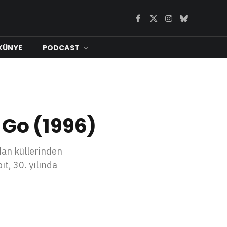
Facebook
X
Instagram
Bluesky
(Twitter)
KÜNYE
PODCAST
 Go (1996)
dan küllerinden
t, 30. yılında