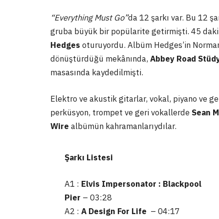
“Everything Must Go”
da 12 şarkı var. Bu 12 şa
gruba büyük bir popülarite getirmişti. 45 d
Hedges
oturuyordu. Albüm Hedges’in Normand
dönüştürdüğü mekânında,
Abbey Road Stüdy
masasında kaydedilmişti.
Elektro ve akustik gitarlar, vokal, piyano ve g
perküsyon, trompet ve geri vokallerde
Sean M
Wire
albümün kahramanlarıydılar.
Şarkı Listesi
A1 :
Elvis Impersonator : Blackpool
Pier
– 03:28
A2 :
A Design For Life
– 04:17