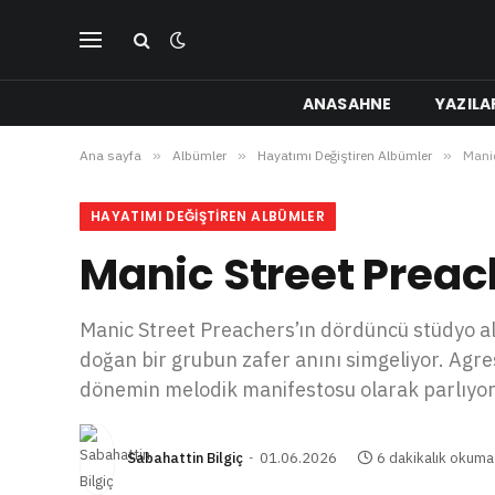
ANASAHNE
YAZILA
Ana sayfa
»
Albümler
»
Hayatımı Değiştiren Albümler
»
Manic
HAYATIMI DEĞIŞTIREN ALBÜMLER
Manic Street Preac
Manic Street Preachers’ın dördüncü stüdyo al
doğan bir grubun zafer anını simgeliyor. Agre
dönemin melodik manifestosu olarak parlıyor
Sabahattin Bilgiç
01.06.2026
6 dakikalık okuma