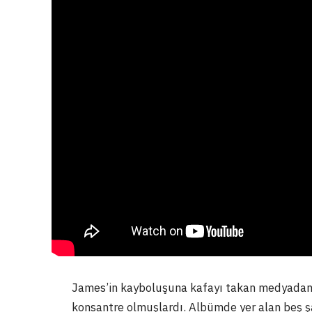
James’in kayboluşuna kafayı takan medyadan 
konsantre olmuşlardı. Albümde yer alan beş 