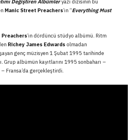
tımı Değiştiren Albümler
yazı dizisinin bu
en
Manic Street Preachers
’ın “
Everything Must
t Preachers
’ın dördüncü stüdyo albümü. Ritm
nden
Richey James Edwards
olmadan
 yaşayan genç müzisyen 1 Şubat 1995 tarihinde
. Grup albümün kayıtlarını 1995 sonbaharı –
– Fransa’da gerçekleştirdi.