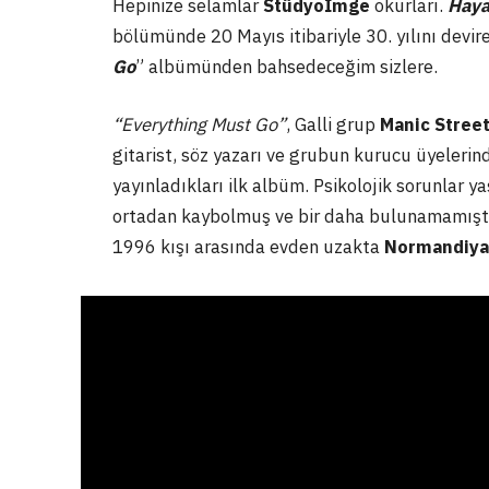
Hepinize selamlar
Stüdyoİmge
okurları.
Haya
bölümünde 20 Mayıs itibariyle 30. yılını devir
Go
” albümünden bahsedeceğim sizlere.
“Everything Must Go”
, Galli grup
Manic Stree
gitarist, söz yazarı ve grubun kurucu üyeleri
yayınladıkları ilk albüm. Psikolojik sorunlar
ortadan kaybolmuş ve bir daha bulunamamıştı
1996 kışı arasında evden uzakta
Normandiya