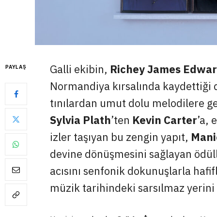
Galli ekibin,
Richey James Edwa
PAYLAŞ
Normandiya kırsalında kaydettiği 
tınılardan umut dolu melodilere geç
Sylvia Plath
’ten
Kevin Carter
’a, 
izler taşıyan bu zengin yapıt,
Mani
devine dönüşmesini sağlayan ödül
acısını senfonik dokunuşlarla hafi
müzik tarihindeki sarsılmaz yerini