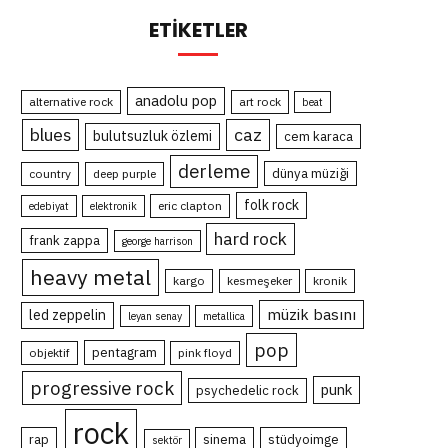
ETIKETLER
anadolu pop
alternative rock
art rock
beat
blues
caz
bulutsuzluk özlemi
cem karaca
derleme
dünya müziği
country
deep purple
folk rock
eric clapton
edebiyat
elektronik
hard rock
frank zappa
george harrison
heavy metal
kargo
kesmeşeker
kronik
müzik basını
led zeppelin
leyan senay
metallica
pop
pentagram
objektif
pink floyd
progressive rock
punk
psychedelic rock
rock
rap
sinema
stüdyoimge
sektör