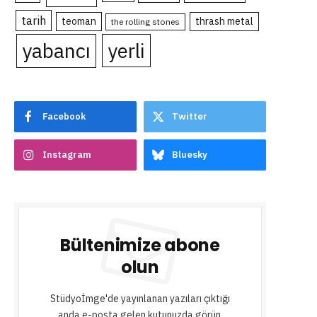
tarih
teoman
thrash metal
the rolling stones
yabancı
yerli
Facebook
Twitter
Instagram
Bluesky
Bültenimize abone
olun
Stüdyoİmge'de yayınlanan yazıları çıktığı
anda e-posta gelen kutunuzda görün.