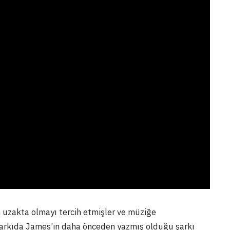
uzakta olmayı tercih etmişler ve müziğe
şarkıda James’in daha önceden yazmış olduğu şarkı