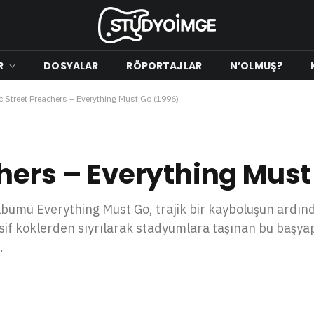
R
DOSYALAR
RÖPORTAJLAR
N’OLMUŞ?
 Street Preachers – Everything Must Go (1996)
hers – Everything Must
bümü Everything Must Go, trajik bir kayboluşun ardın
sif köklerden sıyrılarak stadyumlara taşınan bu başyapı
.