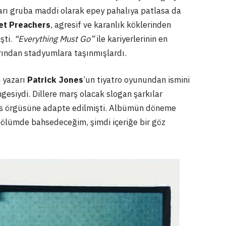
ları gruba maddi olarak epey pahalıya patlasa da
et Preachers
, agresif ve karanlık köklerinden
şti.
“Everything Must Go”
ile kariyerlerinin en
rından stadyumlara taşınmışlardı.
n yazarı
Patrick Jones
’un tiyatro oyunundan ismini
esiydi. Dillere marş olacak slogan şarkılar
es örgüsüne adapte edilmişti. Albümün döneme
 bölümde bahsedeceğim, şimdi içeriğe bir göz