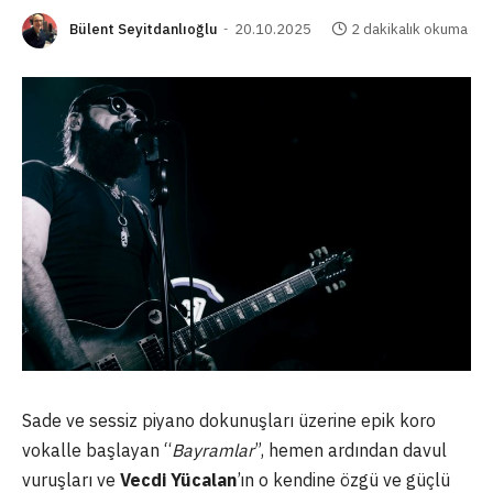
Bülent Seyitdanlıoğlu
20.10.2025
2 dakikalık okuma
Sade ve sessiz piyano dokunuşları üzerine epik koro
vokalle başlayan “
Bayramlar
”, hemen ardından davul
vuruşları ve
Vecdi Yücalan
’ın o kendine özgü ve güçlü