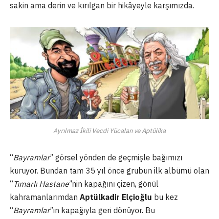
sakin ama derin ve kırılgan bir hikâyeyle karşımızda.
Ayrılmaz İkili Vecdi Yücalan ve Aptülika
“
Bayramlar
” görsel yönden de geçmişle bağımızı
kuruyor. Bundan tam 35 yıl önce grubun ilk albümü olan
“
Tımarlı Hastane
”nin kapağını çizen, gönül
kahramanlarımdan
Aptülkadir Elçioğlu
bu kez
“
Bayramlar
”ın kapağıyla geri dönüyor. Bu