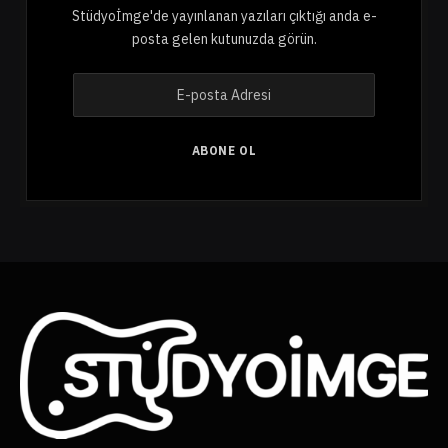
Stüdyoİmge'de yayınlanan yazıları çıktığı anda e-
posta gelen kutunuzda görün.
E
-
p
o
ABONE OL
s
t
a
A
d
r
e
s
i