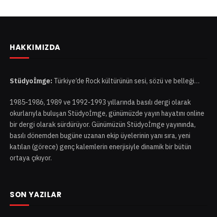
d
r
e
s
HAKKIMIZDA
i
Stüdyoİmge:
Türkiye’de Rock kültürünün sesi, sözü ve belleği…
1985-1986, 1989 ve 1992-1993 yıllarında basılı dergi olarak
okurlarıyla buluşan Stüdyoİmge, günümüzde yayın hayatını online
bir dergi olarak sürdürüyor. Günümüzün Stüdyoİmge yayınında,
basılı dönemden bugüne uzanan ekip üyelerinin yanı sıra, yeni
katılan (görece) genç kalemlerin enerjisiyle dinamik bir bütün
ortaya çıkıyor.
SON YAZILAR