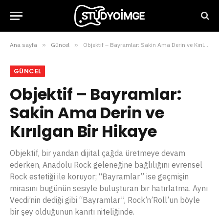
Ana sayfa
»
Güncel
»
Objektif – Bayramlar: Sakin Ama Derin ve Kırılgan Bir Hikaye
GÜNCEL
Objektif – Bayramlar:
Sakin Ama Derin ve
Kırılgan Bir Hikaye
Objektif, bir yandan dijital çağda üretmeye devam
ederken, Anadolu Rock geleneğine bağlılığını evrensel
Rock estetiği ile koruyor; “Bayramlar” ise geçmişin
mirasını bugünün sesiyle buluşturan bir hatırlatma. Aynı
Vecdi’nin dediği gibi “Bayramlar”, Rock’n’Roll’un böyle
bir şey olduğunun kanıtı niteliğinde.