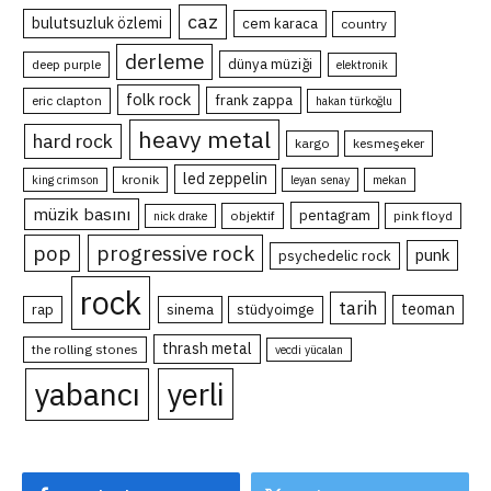
caz
bulutsuzluk özlemi
cem karaca
country
derleme
dünya müziği
deep purple
elektronik
folk rock
frank zappa
eric clapton
hakan türkoğlu
heavy metal
hard rock
kargo
kesmeşeker
led zeppelin
kronik
king crimson
leyan senay
mekan
müzik basını
pentagram
objektif
pink floyd
nick drake
pop
progressive rock
punk
psychedelic rock
rock
tarih
teoman
rap
sinema
stüdyoimge
thrash metal
the rolling stones
vecdi yücalan
yabancı
yerli