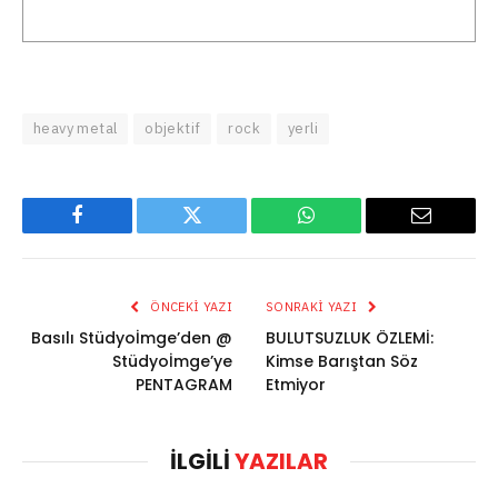
heavy metal
objektif
rock
yerli
Facebook
Twitter
WhatsApp
Email
ÖNCEKI YAZI
SONRAKI YAZI
Basılı Stüdyoİmge’den @
BULUTSUZLUK ÖZLEMİ:
Stüdyoİmge’ye
Kimse Barıştan Söz
PENTAGRAM
Etmiyor
İLGILI
YAZILAR