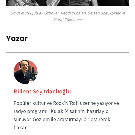
Umut Mutku, İlkay Özboyar, Vecdi Yücalan, Sertan Soğukpınar ve
Murat Tükenmez
Yazar
Bülent Seyitdanlıoğlu
Popüler kültür ve Rock’N’Roll üzerine yazıyor ve
radyo programı “Kulak Misafiri”ni hazırlayıp
sunuyor. Gözlem ile araştırmayı birleştirerek
bakar.