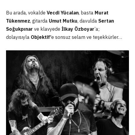
Bu arada, vokalde
Vecdi Yücalan
, basta
Murat
Tükenmez
, gitarda
Umut Mutku
, davulda
Sertan
Soğukpınar
ve klavyede
İlkay Özboyar
’a;
dolayısıyla
Objektif’
e sonsuz selam ve teşekkürler…