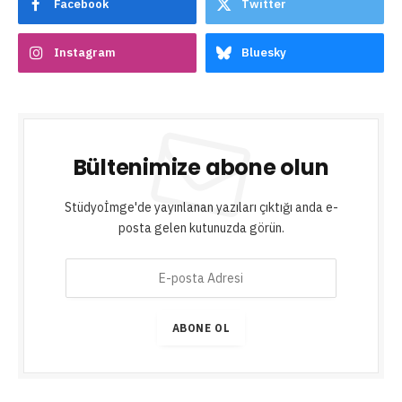
Facebook
Twitter
Instagram
Bluesky
Bültenimize abone olun
Stüdyoİmge'de yayınlanan yazıları çıktığı anda e-
posta gelen kutunuzda görün.
E
-
p
o
ABONE OL
s
t
a
A