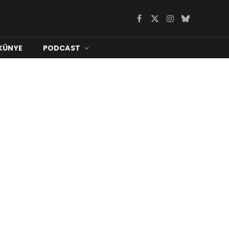
Facebook
X
Instagram
Bluesky
(Twitter)
KÜNYE
PODCAST