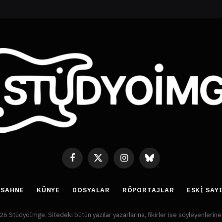
Facebook
X
Instagram
Bluesky
(Twitter)
ASAHNE
KÜNYE
DOSYALAR
RÖPORTAJLAR
ESKI SAY
6 Stüdyoİmge. Sitedeki bütün yazılar yazarlarına, fikirler ise söyleyenlerine a