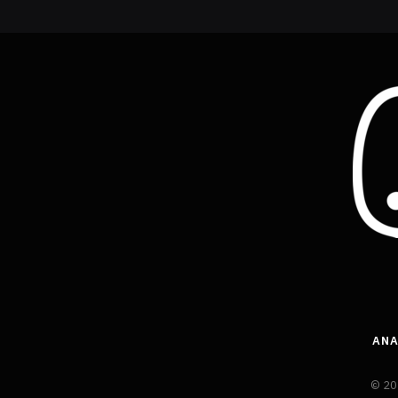
AN
© 202