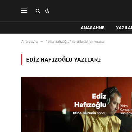
ANASAHNE
YAZILA
Ana sayfa
»
"ediz hafızoğlu" ile etiketlenen yazılar
EDIZ HAFIZOĞLU
YAZILARI: