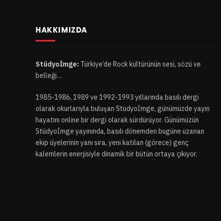
HAKKIMIZDA
Stüdyoİmge:
Türkiye’de Rock kültürünün sesi, sözü ve
belleği…
1985-1986, 1989 ve 1992-1993 yıllarında basılı dergi
olarak okurlarıyla buluşan Stüdyoİmge, günümüzde yayın
hayatını online bir dergi olarak sürdürüyor. Günümüzün
Stüdyoİmge yayınında, basılı dönemden bugüne uzanan
ekip üyelerinin yanı sıra, yeni katılan (görece) genç
kalemlerin enerjisiyle dinamik bir bütün ortaya çıkıyor.