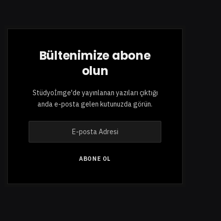
Bültenimize abone
olun
Stüdyoİmge'de yayınlanan yazıları çıktığı
anda e-posta gelen kutunuzda görün.
E
-
p
o
ABONE OL
s
t
a
A
d
r