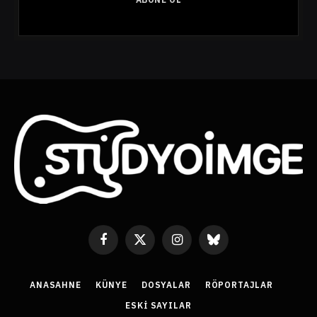
s
t
a
A
d
r
e
s
i
Facebook
X
Instagram
Bluesky
(Twitter)
ANASAHNE
KÜNYE
DOSYALAR
RÖPORTAJLAR
ESKI SAYILAR