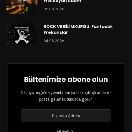
Fısıldayan Adam
05.08.2026
ROCK VE BİLİMKURGU. Fantastik
Frekanslar
04.08.2026
Bültenimize abone olun
Stüdyoİmge'de yayınlanan yazıları çıktığı anda e-
posta gelen kutunuzda görün.
E
-
p
o
ABONE OL