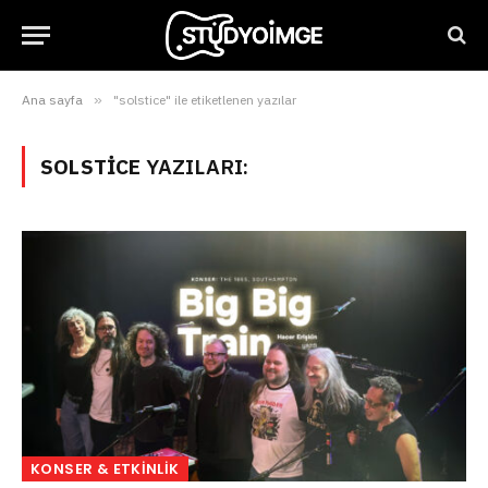
Ana sayfa
»
"solstice" ile etiketlenen yazılar
SOLSTICE
YAZILARI:
KONSER & ETKINLIK