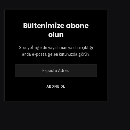
Bültenimize abone
olun
Stüdyoİmge'de yayınlanan yazıları çıktığı
anda e-posta gelen kutunuzda görün.
E
-
p
o
ABONE OL
s
t
a
A
d
r
e