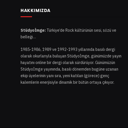
HAKKIMIZDA
Stüdyoİmge:
Türkiye’de Rock kültürünün sesi, sözü ve
belleği…
1985-1986, 1989 ve 1992-1993 yıllarında basılı dergi
olarak okurlarıyla buluşan Stüdyoİmge, günümüzde yayın
hayatını online bir dergi olarak sürdürüyor. Günümüzün
Stüdyoİmge yayınında, basılı dönemden bugüne uzanan
ekip üyelerinin yanı sıra, yeni katılan (görece) genç
kalemlerin enerjisiyle dinamik bir bütün ortaya çıkıyor.