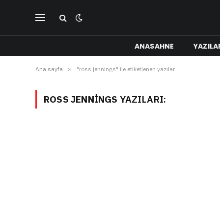
ANASAHNE
YAZILA
Ana sayfa
»
"ross jennings" ile etiketlenen yazılar
ROSS JENNINGS
YAZILARI: