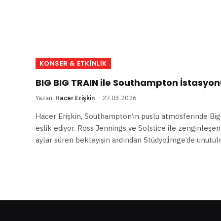
KONSER & ETKINLIK
BIG BIG TRAIN ile Southampton İstasyo
Yazan:
Hacer Erişkin
27.03.2026
Hacer Erişkin, Southampton’ın puslu atmosferinde Big 
eşlik ediyor. Ross Jennings ve Solstice ile zenginleşe
aylar süren bekleyişin ardından Stüdyoİmge’de unutu