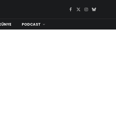
Facebook
X
Instagram
Bluesky
(Twitter)
KÜNYE
PODCAST