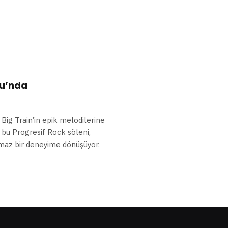
nu’nda
Big Train’in epik melodilerine
n bu Progresif Rock şöleni,
lmaz bir deneyime dönüşüyor.