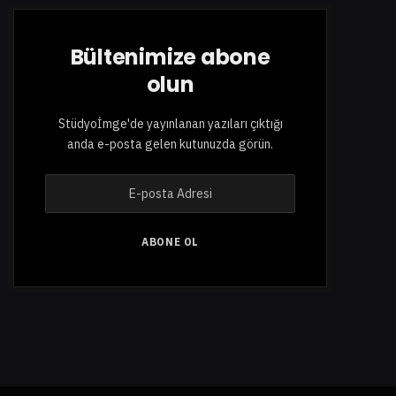
Bültenimize abone
olun
Stüdyoİmge'de yayınlanan yazıları çıktığı
anda e-posta gelen kutunuzda görün.
E
-
p
o
ABONE OL
s
t
a
A
d
r
e
s