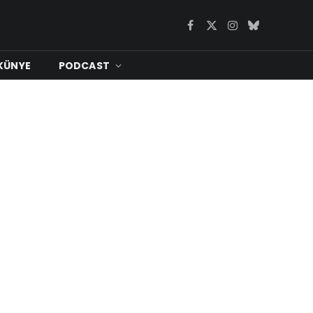
Facebook
X
Instagram
Bluesky
(Twitter)
KÜNYE
PODCAST