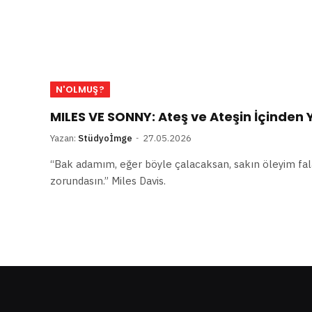
N'OLMUŞ?
MILES VE SONNY: Ateş ve Ateşin İçinden
Yazan:
Stüdyoİmge
27.05.2026
“Bak adamım, eğer böyle çalacaksan, sakın öleyim f
zorundasın.” Miles Davis.