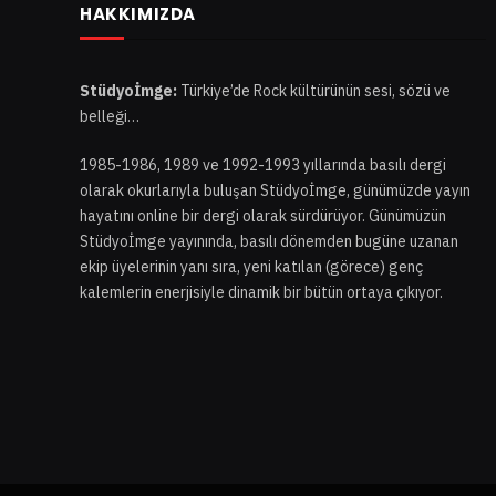
HAKKIMIZDA
Stüdyoİmge:
Türkiye’de Rock kültürünün sesi, sözü ve
belleği…
1985-1986, 1989 ve 1992-1993 yıllarında basılı dergi
olarak okurlarıyla buluşan Stüdyoİmge, günümüzde yayın
hayatını online bir dergi olarak sürdürüyor. Günümüzün
Stüdyoİmge yayınında, basılı dönemden bugüne uzanan
ekip üyelerinin yanı sıra, yeni katılan (görece) genç
kalemlerin enerjisiyle dinamik bir bütün ortaya çıkıyor.