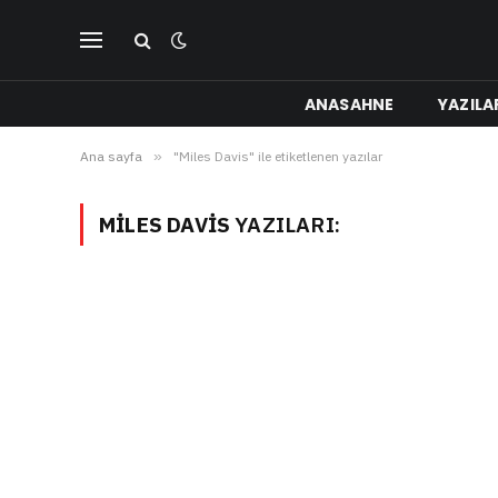
ANASAHNE
YAZILA
Ana sayfa
»
"Miles Davis" ile etiketlenen yazılar
MILES DAVIS
YAZILARI: