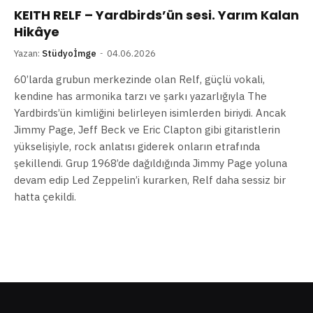
KEITH RELF – Yardbirds’ün sesi. Yarım Kalan
Hikâye
Yazan:
Stüdyoİmge
04.06.2026
60’larda grubun merkezinde olan Relf, güçlü vokali,
kendine has armonika tarzı ve şarkı yazarlığıyla The
Yardbirds’ün kimliğini belirleyen isimlerden biriydi. Ancak
Jimmy Page, Jeff Beck ve Eric Clapton gibi gitaristlerin
yükselişiyle, rock anlatısı giderek onların etrafında
şekillendi. Grup 1968’de dağıldığında Jimmy Page yoluna
devam edip Led Zeppelin’i kurarken, Relf daha sessiz bir
hatta çekildi.