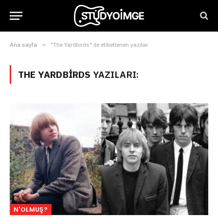
Ana sayfa
»
"The Yardbirds" ile etiketlenen yazılar
THE YARDBIRDS
YAZILARI:
N'OLMUŞ?