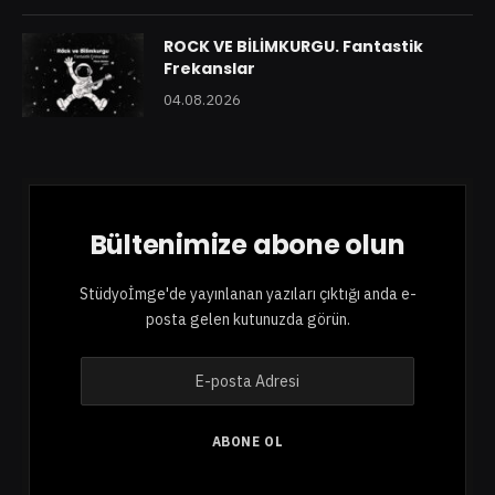
ROCK VE BİLİMKURGU. Fantastik
Frekanslar
04.08.2026
Bültenimize abone olun
Stüdyoİmge'de yayınlanan yazıları çıktığı anda e-
posta gelen kutunuzda görün.
E
-
p
o
ABONE OL
s
t