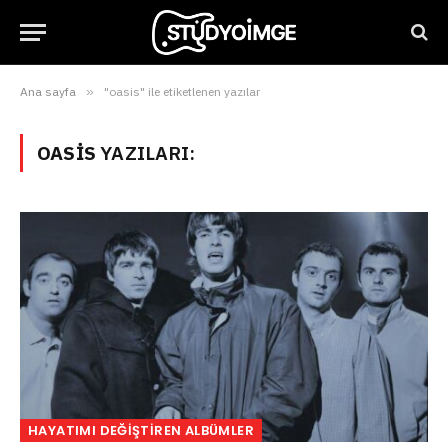
Ana sayfa
»
"oasis" ile etiketlenen yazılar
OASIS
YAZILARI:
HAYATIMI DEĞIŞTIREN ALBÜMLER