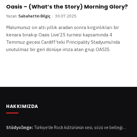
Oasis – (What’s the Story) Morning Glory?
Yazan:
Sabahattin Bilgiç
30.07.2025
Malumunuz on altı yıllık aradan sonra kırgınlıkları bir
kenara bırakıp Oasis Live’25 turnesi kapsamında 4
Temmuz gecesi Cardiff’teki Principality Stadyumu’nda
unutulmaz bir geri dönüşe imza atan grup OASIS.
HAKKIMIZDA
Stüdyoİmge:
Türkiye’de Rock kültürünün sesi, sözü ve belleği…