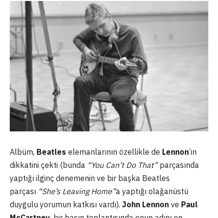
Albüm,
Beatles
elemanlarının özellikle de
Lennon
’ın
dikkatini çekti (bunda
“You Can’t Do That”
parçasında
yaptığı ilginç denemenin ve bir başka Beatles
parçası
“She’s Leaving Home”
a yaptığı olağanüstü
duygulu yorumun katkısı vardı).
John Lennon
ve
Paul
McCartney
, bir basın toplantısında onun adını en