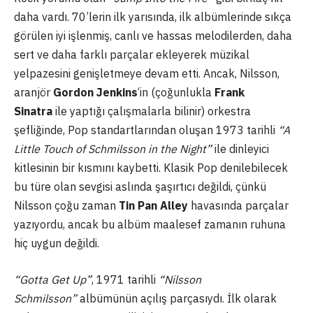
daha vardı. 70’lerin ilk yarısında, ilk albümlerinde sıkça
görülen iyi işlenmiş, canlı ve hassas melodilerden, daha
sert ve daha farklı parçalar ekleyerek müzikal
yelpazesini genişletmeye devam etti. Ancak, Nilsson,
aranjör
Gordon Jenkins
‘in (çoğunlukla
Frank
Sinatra
ile yaptığı çalışmalarla bilinir) orkestra
şefliğinde, Pop standartlarından oluşan 1973 tarihli
“A
Little Touch of Schmilsson in the Night”
ile dinleyici
kitlesinin bir kısmını kaybetti. Klasik Pop denilebilecek
bu türe olan sevgisi aslında şaşırtıcı değildi, çünkü
Nilsson çoğu zaman
Tin Pan Alley
havasında parçalar
yazıyordu, ancak bu albüm maalesef zamanın ruhuna
hiç uygun değildi.
“Gotta Get Up”
, 1971 tarihli
“Nilsson
Schmilsson”
albümünün açılış parçasıydı. İlk olarak