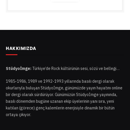
s
t
a
A
d
r
e
s
HAKKIMIZDA
i
Stüdyoİmge:
Türkiye’de Rock kültürünün sesi, sözü ve belleği…
1985-1986, 1989 ve 1992-1993 yıllarında basılı dergi olarak
okurlarıyla buluşan Stüdyoİmge, günümüzde yayın hayatını online
bir dergi olarak sürdürüyor. Günümüzün Stüdyoİmge yayınında,
basılı dönemden bugüne uzanan ekip üyelerinin yanı sıra, yeni
katılan (görece) genç kalemlerin enerjisiyle dinamik bir bütün
ortaya çıkıyor.