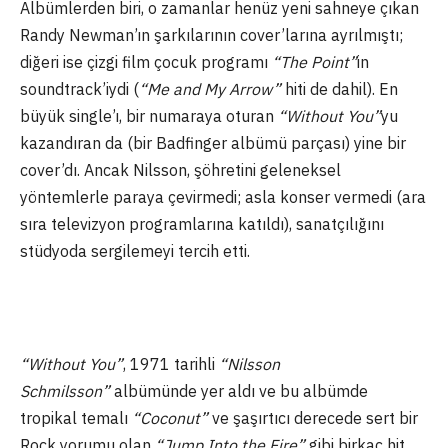
Albümlerden biri, o zamanlar henüz yeni sahneye çıkan
Randy Newman’ın şarkılarının cover’larına ayrılmıştı;
diğeri ise çizgi film çocuk programı
“The Point”
in
soundtrack’iydi (
“Me and My Arrow”
hiti de dahil). En
büyük single’ı, bir numaraya oturan
“Without You”
yu
kazandıran da (bir Badfinger albümü parçası) yine bir
cover’dı. Ancak Nilsson, şöhretini geleneksel
yöntemlerle paraya çevirmedi; asla konser vermedi (ara
sıra televizyon programlarına katıldı), sanatçılığını
stüdyoda sergilemeyi tercih etti.
“Without You”
, 1971 tarihli
“Nilsson
Schmilsson”
albümünde yer aldı ve bu albümde
tropikal temalı
“Coconut”
ve şaşırtıcı derecede sert bir
Rock yorumu olan
“Jump Into the Fire”
gibi birkaç hit