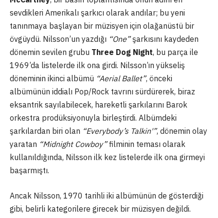
sevdikleri Amerikalı şarkıcı olarak andılar; bu yeni
tanınmaya başlayan bir müzisyen için olağanüstü bir
övgüydü. Nilsson’un yazdığı
“One”
şarkısını kaydeden
dönemin sevilen grubu
Three Dog Night
, bu parça ile
1969’da listelerde ilk ona girdi. Nilsson’ın yükseliş
döneminin ikinci albümü
“Aerial Ballet”
, önceki
albümünün iddialı Pop/Rock tavrını sürdürerek, biraz
eksantrik sayılabilecek, hareketli şarkılarını Barok
orkestra prodüksiyonuyla birleştirdi. Albümdeki
şarkılardan biri olan
“Everybody’s Talkin'”
, dönemin olay
yaratan
“Midnight Cowboy”
filminin teması olarak
kullanıldığında, Nilsson ilk kez listelerde ilk ona girmeyi
başarmıştı.
Ancak Nilsson, 1970 tarihli iki albümünün de gösterdiği
gibi, belirli kategorilere girecek bir müzisyen değildi.