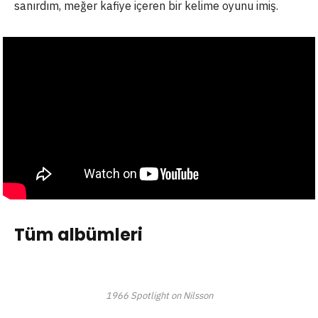
sanırdım, meğer kafiye içeren bir kelime oyunu imiş.
Tüm albümleri
1966
Spotlight on Nilsson