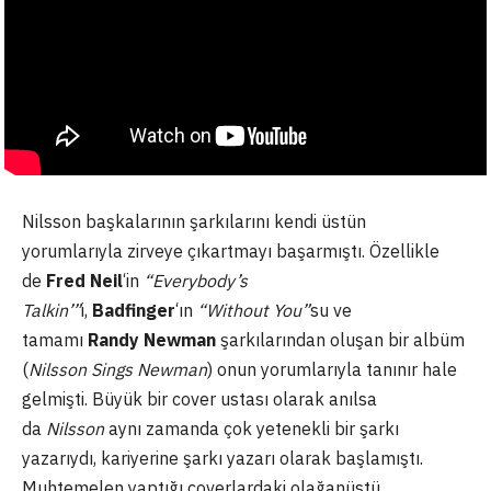
Nilsson başkalarının şarkılarını kendi üstün
yorumlarıyla zirveye çıkartmayı başarmıştı. Özellikle
de
Fred Neil
‘in
“Everybody’s
Talkin’”
i,
Badfinger
‘ın
“Without You”
su ve
tamamı
Randy Newman
şarkılarından oluşan bir albüm
(
Nilsson Sings Newman
) onun yorumlarıyla tanınır hale
gelmişti. Büyük bir cover ustası olarak anılsa
da
Nilsson
aynı zamanda çok yetenekli bir şarkı
yazarıydı, kariyerine şarkı yazarı olarak başlamıştı.
Muhtemelen yaptığı coverlardaki olağanüstü