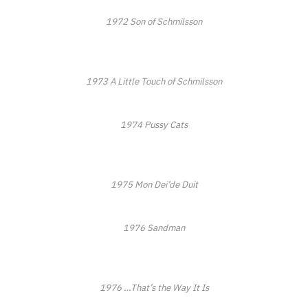
1972
Son of Schmilsson
1973 A Little Touch of Schmilsson
1974
Pussy Cats
1975
Mon Dei’de Duit
1976
Sandman
1976
…That’s the Way It Is