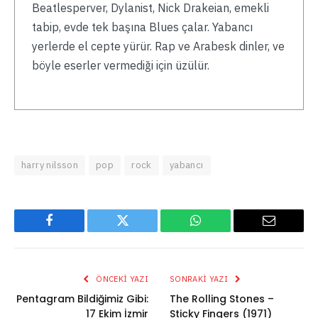
Beatlesperver, Dylanist, Nick Drakeian, emekli
tabip, evde tek başına Blues çalar. Yabancı
yerlerde el cepte yürür. Rap ve Arabesk dinler, ve
böyle eserler vermediği için üzülür.
harry nilsson
pop
rock
yabancı
Facebook
Twitter
WhatsApp
Email
ÖNCEKI YAZI
SONRAKI YAZI
Pentagram Bildiğimiz Gibi:
The Rolling Stones –
17 Ekim İzmir
Sticky Fingers (1971)