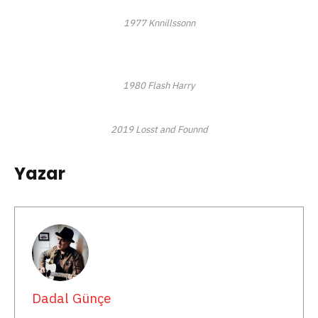
1977
Knnillssonn
1980
Flash Harry
2019
Losst and Founnd
Yazar
Dadal Günçe