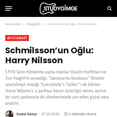
Ana sayfa
»
Biyografi
»
Schmilsson’un Oğlu: Harry Nilsson
BIYOGRAFI
Schmilsson’un Oğlu:
Harry Nilsson
1970’lerin filmlerine aşina olanlar Dustin Hoffman ve
Jon Voight'in oynadığı, “Geceyarısı Kovboyu” filminin
unutulmaz müziği “Everybody's Talkin’”i de bilirler.
Harry Nilsson’ı, o şarkıya hayat öpücüğü veren, ayrıca
bir sürü şarkısıyla da zihinlerimizde yer eden güzel sesi
analım.
Dadal Günçe
27.10.2025
6 dakikalık okuma