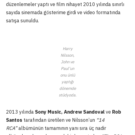
düzenlemeler yaptı ve film nihayet 2010 yılında sınırlı
sayıda sinemada gösterime girdi ve video formatında
satışa sunuldu.
Harry
Nilsson,
John ve
Paul’un
onu ünlü
yaptığı
dönemde
stüdyoda.
2013 yılında
Sony Music, Andrew Sandoval
ve
Rob
Santos
tarafından üretilen ve Nilsson’un
“14
RCA”
albümünün tamamının yanı sıra üç nadir