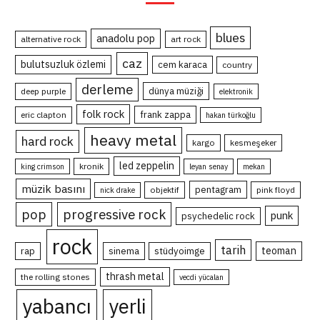
blues
anadolu pop
alternative rock
art rock
caz
bulutsuzluk özlemi
cem karaca
country
derleme
dünya müziği
deep purple
elektronik
folk rock
frank zappa
eric clapton
hakan türkoğlu
heavy metal
hard rock
kargo
kesmeşeker
led zeppelin
kronik
king crimson
leyan senay
mekan
müzik basını
pentagram
objektif
pink floyd
nick drake
pop
progressive rock
punk
psychedelic rock
rock
tarih
teoman
rap
sinema
stüdyoimge
thrash metal
the rolling stones
vecdi yücalan
yabancı
yerli