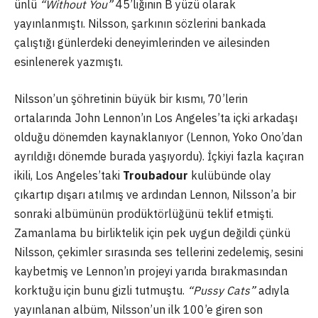
ünlü
“Without You”
45’liğinin B yüzü olarak
yayınlanmıştı. Nilsson, şarkının sözlerini bankada
çalıştığı günlerdeki deneyimlerinden ve ailesinden
esinlenerek yazmıştı.
Nilsson’un şöhretinin büyük bir kısmı, 70’lerin
ortalarında John Lennon’ın Los Angeles’ta içki arkadaşı
olduğu dönemden kaynaklanıyor (Lennon, Yoko Ono’dan
ayrıldığı dönemde burada yaşıyordu). İçkiyi fazla kaçıran
ikili, Los Angeles’taki
Troubadour
kulübünde olay
çıkartıp dışarı atılmış ve ardından Lennon, Nilsson’a bir
sonraki albümünün prodüktörlüğünü teklif etmişti.
Zamanlama bu birliktelik için pek uygun değildi çünkü
Nilsson, çekimler sırasında ses tellerini zedelemiş, sesini
kaybetmiş ve Lennon’ın projeyi yarıda bırakmasından
korktuğu için bunu gizli tutmuştu.
“Pussy Cats”
adıyla
yayınlanan albüm, Nilsson’un ilk 100’e giren son