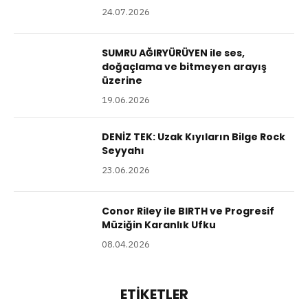
24.07.2026
SUMRU AĞIRYÜRÜYEN ile ses,
doğaçlama ve bitmeyen arayış
üzerine
19.06.2026
DENİZ TEK: Uzak Kıyıların Bilge Rock
Seyyahı
23.06.2026
Conor Riley ile BIRTH ve Progresif
Müziğin Karanlık Ufku
08.04.2026
ETIKETLER