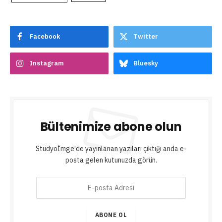
Facebook
Twitter
Instagram
Bluesky
Bültenimize abone olun
Stüdyoİmge'de yayınlanan yazıları çıktığı anda e-
posta gelen kutunuzda görün.
E
-
p
o
ABONE OL