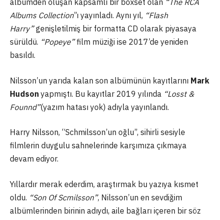
albümden oluşan kapsamlı bir boxset olan
“The RCA
Albums Collection
”ı yayınladı. Aynı yıl,
“Flash
Harry”
genişletilmiş bir formatta CD olarak piyasaya
sürüldü.
“Popeye”
film müziği ise 2017’de yeniden
basıldı.
Nilsson’un yarıda kalan son albümünün kayıtlarını
Mark
Hudson
yapmıştı. Bu kayıtlar 2019 yılında
“Losst &
Founnd”
(yazım hatası yok) adıyla yayınlandı.
Harry Nilsson, “Schmilsson’un oğlu”, sihirli sesiyle
filmlerin duygulu sahnelerinde karşımıza çıkmaya
devam ediyor.
Yıllardır merak ederdim, araştırmak bu yazıya kısmet
oldu.
“Son Of Scmilsson”
, Nilsson’un en sevdiğim
albümlerinden birinin adıydı, aile bağları içeren bir söz