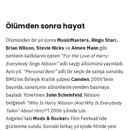
Ölümden sonra hayat
Ölümünden bir yıl sonra
MusicMasters, Ringo Starr,
Brian Wilson, Stevie Nicks
ve
Aimee Mann
gibi
isimlerin katkılarını içeren
“For the Love of Harry:
Everybody Sings Nilsson”
adlı saygı albümünü yayınladı.
Aynı yıl,
“Personal Best”
adlı bir seçki de satışa sunuldu.
BMG’nin Birleşik Krallık şubesi
Camden
, 2000’lerin
başında, sanatçının albümlerini yeniden basmaya
başladı. Yönetmen
John Scheinfeld
, Nilsson
belgeseli
“Who Is Harry Nilsson (And Why Is Everybody
Talkin’ About Him)?”
i 2006 yılında Los
Angeles’taki
Mods & Rocker
s Film Festivali’nde
gösterime sundu. Sonraki birkaç yıl içinde filmde yeni