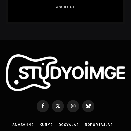
o
ABONE OL
s
t
a
A
d
r
e
s
i
Facebook
X
Instagram
Bluesky
(Twitter)
ANASAHNE
KÜNYE
DOSYALAR
RÖPORTAJLAR