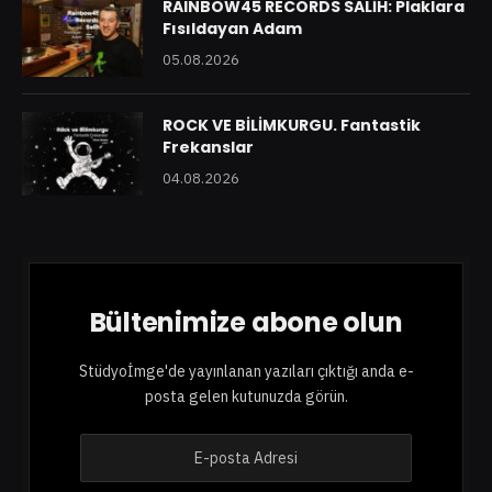
RAINBOW45 RECORDS SALİH: Plaklara
Fısıldayan Adam
05.08.2026
ROCK VE BİLİMKURGU. Fantastik
Frekanslar
04.08.2026
Bültenimize abone olun
Stüdyoİmge'de yayınlanan yazıları çıktığı anda e-
posta gelen kutunuzda görün.
E
-
p