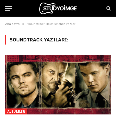
Ana sayfa
»
"soundtrack" ile etiketlenen yazılar
SOUNDTRACK
YAZILARI:
ALBÜMLER